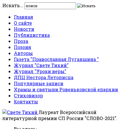
Искать...
Главная
О сайте
Новости
Публицистика
Проза
Поэзия
Авторы
Газета "Православная Луганщина "
Журнал "Свете Тихий"
Журнал "Уроки веры"
ДПЦ Нестора Летописца
Популярные записи
Храмы и святыни Ровеньковской епархии
Стиховизор
Контакты
Лауреат Всероссийской
литературной премии СП России "СЛОВО-2021".
Вы здесь: