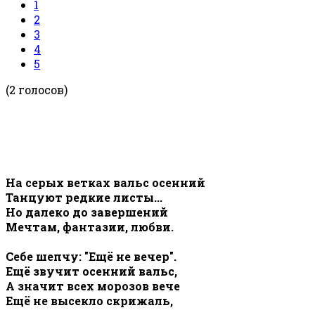
1
2
3
4
5
(2 голосов)
На серых ветках вальс осенний
Танцуют редкие листы...
Но далеко до завершений
Мечтам, фантазии, любви.
Себе шепчу: "Ещё не вечер".
Ещё звучит осенний вальс,
А значит всех морозов вече
Ещё не высекло скрижаль,