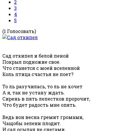
2
3
4
5
(1 Голосовать)
Сад откипел и белой пеной
Покрыл подножие свое.
Что станется с моей вселенной
Коль птица счастья не поет?
То ль разучилась, то ль не хочет
А я, так не устану ждать.
Сирень в пять лепестков пророчит,
Что будет радость мне опять.
Ведь вон весна гремит громами,
Чащобы зелени плодит.
И сад осыпан не снегами,