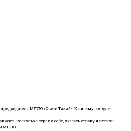
 председателя МПЛО «Свете Тихий».
К письму следует
писать несколько строк о себе, указать страну и регион
ены МПЛО