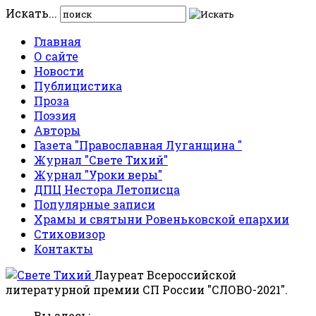
Искать...
Главная
О сайте
Новости
Публицистика
Проза
Поэзия
Авторы
Газета "Православная Луганщина "
Журнал "Свете Тихий"
Журнал "Уроки веры"
ДПЦ Нестора Летописца
Популярные записи
Храмы и святыни Ровеньковской епархии
Стиховизор
Контакты
Лауреат Всероссийской
литературной премии СП России "СЛОВО-2021".
Вы здесь: