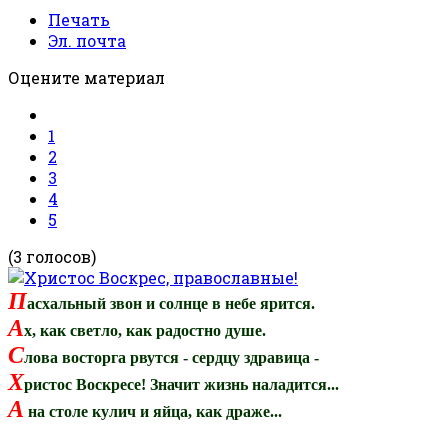
Печать
Эл. почта
Оцените материал
1
2
3
4
5
(3 голосов)
П
асхальный звон и солнце в небе ярится.
А
х, как светло, как радостно душе.
С
лова восторга рвутся - сердцу здравица -
Х
ристос Воскресе! Значит жизнь наладится...
А
на столе кулич и яйца, как драже...