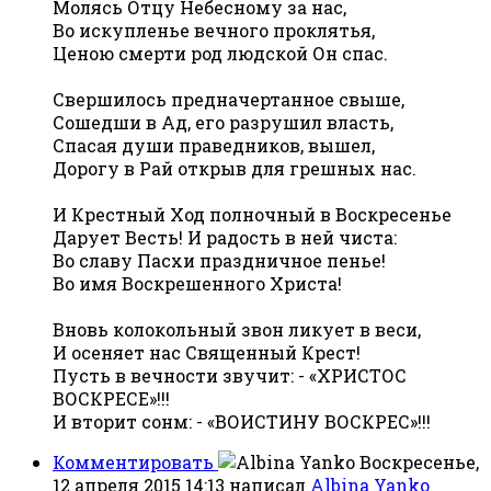
Молясь Отцу Небесному за нас,
Во искупленье вечного проклятья,
Ценою смерти род людской Он спас.
Свершилось предначертанное свыше,
Сошедши в Ад, его разрушил власть,
Спасая души праведников, вышел,
Дорогу в Рай открыв для грешных нас.
И Крестный Ход полночный в Воскресенье
Дарует Весть! И радость в ней чиста:
Во славу Пасхи праздничное пенье!
Во имя Воскрешенного Христа!
Вновь колокольный звон ликует в веси,
И осеняет нас Священный Крест!
Пусть в вечности звучит: - «ХРИСТОС
ВОСКРЕСЕ»!!!
И вторит сонм: - «ВОИСТИНУ ВОСКРЕС»!!!
Комментировать
Воскресенье,
12 апреля 2015 14:13
написал
Albina Yanko