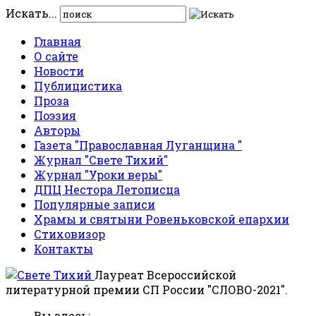
Искать...
Главная
О сайте
Новости
Публицистика
Проза
Поэзия
Авторы
Газета "Православная Луганщина "
Журнал "Свете Тихий"
Журнал "Уроки веры"
ДПЦ Нестора Летописца
Популярные записи
Храмы и святыни Ровеньковской епархии
Стиховизор
Контакты
Лауреат Всероссийской
литературной премии СП России "СЛОВО-2021".
Вы здесь: