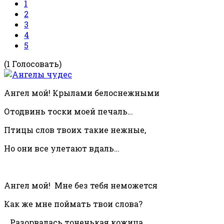
1
2
3
4
5
(1 Голосовать)
Ангел мой! Крылами белоснежными
Отодвинь тоски моей печаль…
Птицы слов твоих такие нежные,
Но они все улетают вдаль…
Ангел мой! Мне без тебя неможется
Как же мне поймать твои слова?
...Разорвалась тоненькая кожица