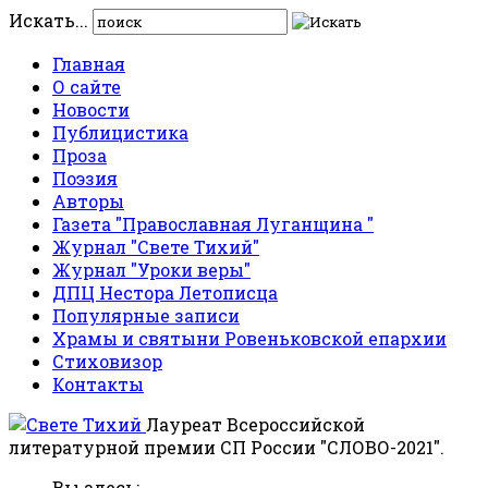
Искать...
Главная
О сайте
Новости
Публицистика
Проза
Поэзия
Авторы
Газета "Православная Луганщина "
Журнал "Свете Тихий"
Журнал "Уроки веры"
ДПЦ Нестора Летописца
Популярные записи
Храмы и святыни Ровеньковской епархии
Стиховизор
Контакты
Лауреат Всероссийской
литературной премии СП России "СЛОВО-2021".
Вы здесь: