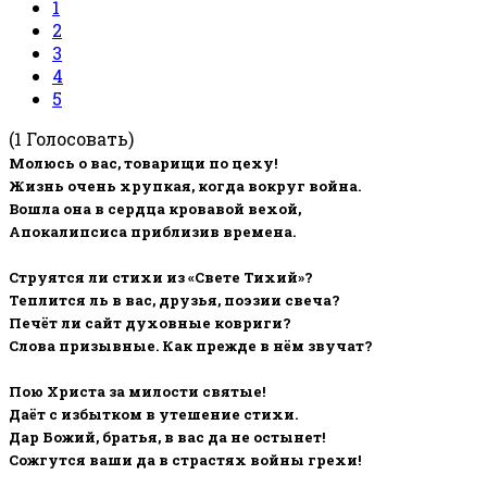
1
2
3
4
5
(1 Голосовать)
Молюсь о вас, товарищи по цеху!
Жизнь очень хрупкая, когда вокруг война.
Вошла она в сердца кровавой вехой,
Апокалипсиса приблизив времена.
Струятся ли стихи из «Свете Тихий»?
Теплится ль в вас, друзья, поэзии свеча?
Печёт ли сайт духовные ковриги?
Слова призывные. Как прежде в нём звучат?
Пою Христа за милости святые!
Даёт с избытком в утешение стихи.
Дар Божий, братья, в вас да не остынет!
Сожгутся ваши да в страстях войны грехи!