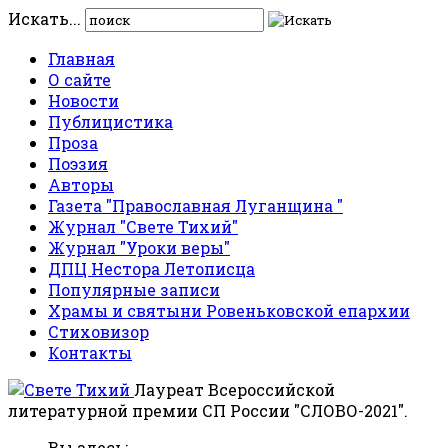
Искать...
Главная
О сайте
Новости
Публицистика
Проза
Поэзия
Авторы
Газета "Православная Луганщина "
Журнал "Свете Тихий"
Журнал "Уроки веры"
ДПЦ Нестора Летописца
Популярные записи
Храмы и святыни Ровеньковской епархии
Стиховизор
Контакты
Лауреат Всероссийской
литературной премии СП России "СЛОВО-2021".
Вы здесь: