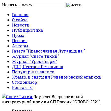
Искать...
Главная
О сайте
Новости
Публицистика
Проза
Поэзия
Авторы
Газета "Православная Луганщина "
Журнал "Свете Тихий"
Журнал "Уроки веры"
ДПЦ Нестора Летописца
Популярные записи
Храмы и святыни Ровеньковской епархии
Стиховизор
Контакты
Лауреат Всероссийской
литературной премии СП России "СЛОВО-2021".
Вы здесь: