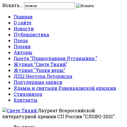
Искать...
Главная
О сайте
Новости
Публицистика
Проза
Поэзия
Авторы
Газета "Православная Луганщина "
Журнал "Свете Тихий"
Журнал "Уроки веры"
ДПЦ Нестора Летописца
Популярные записи
Храмы и святыни Ровеньковской епархии
Стиховизор
Контакты
Лауреат Всероссийской
литературной премии СП России "СЛОВО-2021".
Вы здесь: