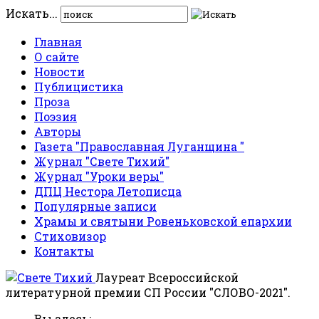
Искать...
Главная
О сайте
Новости
Публицистика
Проза
Поэзия
Авторы
Газета "Православная Луганщина "
Журнал "Свете Тихий"
Журнал "Уроки веры"
ДПЦ Нестора Летописца
Популярные записи
Храмы и святыни Ровеньковской епархии
Стиховизор
Контакты
Лауреат Всероссийской
литературной премии СП России "СЛОВО-2021".
Вы здесь: