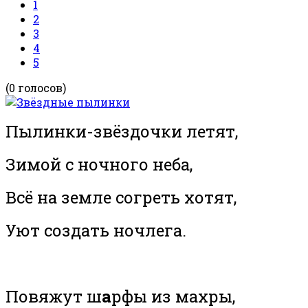
1
2
3
4
5
(0 голосов)
Пылинки-звёздочки летят,
Зимой с ночного неба,
Всё на земле согреть хотят,
Уют создать ночлега.
Повяжут ш
а
рфы из махры,