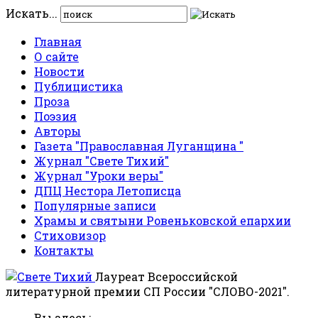
Искать...
Главная
О сайте
Новости
Публицистика
Проза
Поэзия
Авторы
Газета "Православная Луганщина "
Журнал "Свете Тихий"
Журнал "Уроки веры"
ДПЦ Нестора Летописца
Популярные записи
Храмы и святыни Ровеньковской епархии
Стиховизор
Контакты
Лауреат Всероссийской
литературной премии СП России "СЛОВО-2021".
Вы здесь: