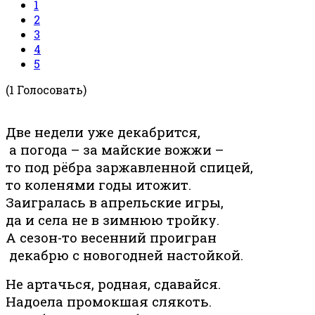
1
2
3
4
5
(1 Голосовать)
Две недели уже декабрится,
а погода – за майские вожжи –
то под рёбра заржавленной спицей,
то коленями годы итожит.
Заигралась в апрельские игры,
да и села не в зимнюю тройку.
А сезон-то весенний проигран
декабрю с новогодней настойкой.
Не артачься, родная, сдавайся.
Надоела промокшая слякоть.