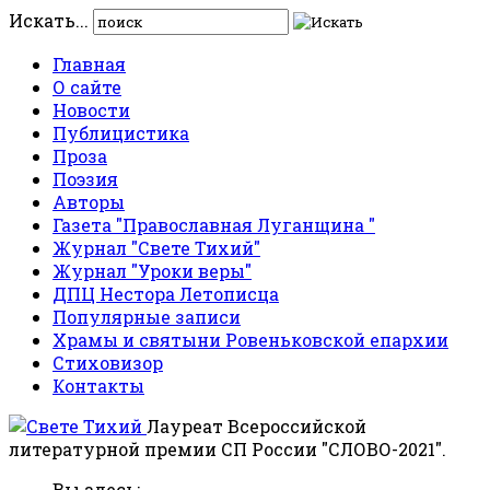
Искать...
Главная
О сайте
Новости
Публицистика
Проза
Поэзия
Авторы
Газета "Православная Луганщина "
Журнал "Свете Тихий"
Журнал "Уроки веры"
ДПЦ Нестора Летописца
Популярные записи
Храмы и святыни Ровеньковской епархии
Стиховизор
Контакты
Лауреат Всероссийской
литературной премии СП России "СЛОВО-2021".
Вы здесь: