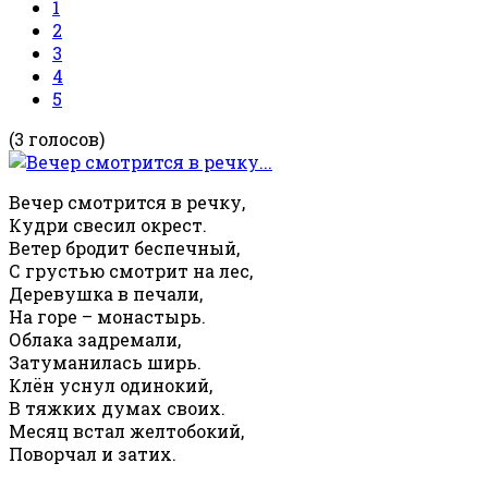
1
2
3
4
5
(3 голосов)
Вечер смотрится в речку,
Кудри свесил окрест.
Ветер бродит беспечный,
С грустью смотрит на лес,
Деревушка в печали,
На горе – монастырь.
Облака задремали,
Затуманилась ширь.
Клён уснул одинокий,
В тяжких думах своих.
Месяц встал желтобокий,
Поворчал и затих.