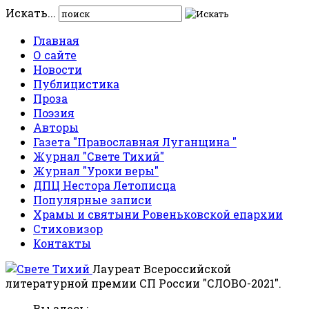
Искать...
Главная
О сайте
Новости
Публицистика
Проза
Поэзия
Авторы
Газета "Православная Луганщина "
Журнал "Свете Тихий"
Журнал "Уроки веры"
ДПЦ Нестора Летописца
Популярные записи
Храмы и святыни Ровеньковской епархии
Стиховизор
Контакты
Лауреат Всероссийской
литературной премии СП России "СЛОВО-2021".
Вы здесь: