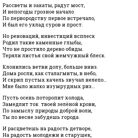
Рассветы и закаты, радуг мост,
И непогоды грозное начало
По первородству первое встречало,
И был его уклад суров и прост.
Но реноваций, инвестиций всплеск
Родил такие каменные глыбы,
Что не простило дерево обиды.
Теряли листья свой жемчужный блеск.
Клонились ветви долу, больше вниз.
Дома росли, как сталагмиты, в небо,
И скрип пустых качель звучал нелепо…
Мне было жалко изумрудных риз…
Пусть осень поторопит холода,
Замедлит ток твоей зелёной крови,
По замыслу природы доброй воли,
Ты по весне забудешь города.
И расцветешь на радость детворе,
На радость молодежи и старушек,