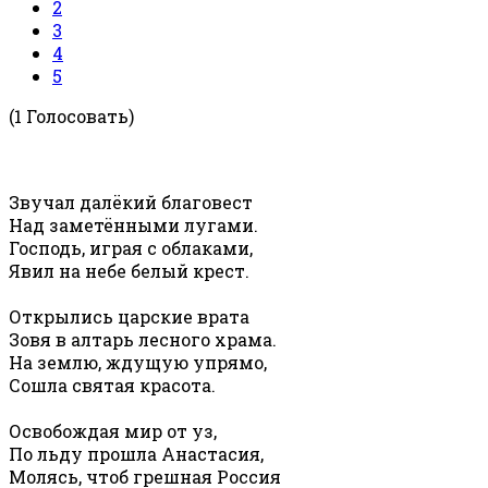
2
3
4
5
(1 Голосовать)
Звучал далёкий благовест
Над заметёнными лугами.
Господь, играя с облаками,
Явил на небе белый крест.
Открылись царские врата
Зовя в алтарь лесного храма.
На землю, ждущую упрямо,
Сошла святая красота.
Освобождая мир от уз,
По льду прошла Анастасия,
Молясь, чтоб грешная Россия