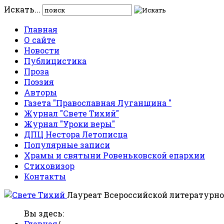
Искать...
Главная
О сайте
Новости
Публицистика
Проза
Поэзия
Авторы
Газета "Православная Луганщина "
Журнал "Свете Тихий"
Журнал "Уроки веры"
ДПЦ Нестора Летописца
Популярные записи
Храмы и святыни Ровеньковской епархии
Стиховизор
Контакты
Лауреат Всероссийской литературно
Вы здесь:
Главная
/