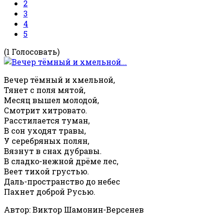
2
3
4
5
(1 Голосовать)
Вечер тёмный и хмельной,
Тянет с поля мятой,
Месяц вышел молодой,
Смотрит хитровато.
Расстилается туман,
В сон уходят травы,
У серебряных полян,
Вязнут в снах дубравы.
В сладко-нежной дрёме лес,
Веет тихой грустью.
Даль-пространство до небес
Пахнет доброй Русью.
Автор: Виктор Шамонин-Версенев