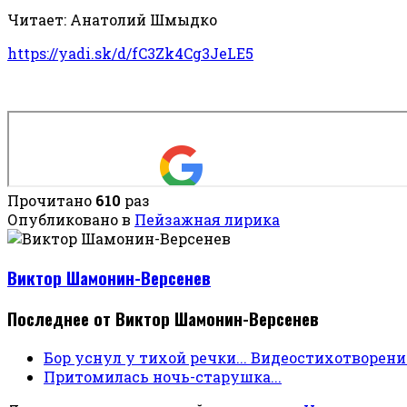
Читает: Анатолий Шмыдко
https://yadi.sk/d/fC3Zk4Cg3JeLE5
Прочитано
610
раз
Опубликовано в
Пейзажная лирика
Виктор Шамонин-Версенев
Последнее от Виктор Шамонин-Версенев
Бор уснул у тихой речки... Видеостихотворени
Притомилась ночь-старушка...