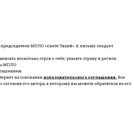
 председателя МПЛО «Свете Тихий».
К письму следует
писать несколько строк о себе, указать страну и регион
ены МПЛО
глашением.
тернет на основании
пользовательского соглашени
я
.
Все
согласия его автора, к которому вы можете обратиться на его