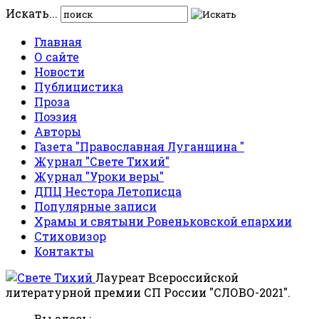
Искать...
Главная
О сайте
Новости
Публицистика
Проза
Поэзия
Авторы
Газета "Православная Луганщина "
Журнал "Свете Тихий"
Журнал "Уроки веры"
ДПЦ Нестора Летописца
Популярные записи
Храмы и святыни Ровеньковской епархии
Стиховизор
Контакты
Лауреат Всероссийской
литературной премии СП России "СЛОВО-2021".
Вы здесь: