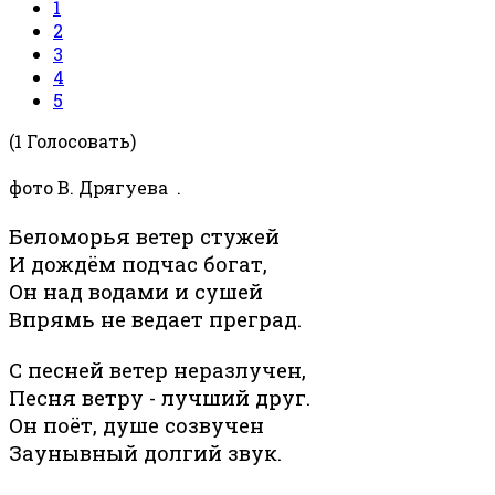
1
2
3
4
5
(1 Голосовать)
фото В. Дрягуева .
Беломорья ветер стужей
И дождём подчас богат,
Он над водами и сушей
Впрямь не ведает преград.
С песней ветер неразлучен,
Песня ветру - лучший друг.
Он поёт, душе созвучен
Заунывный долгий звук.