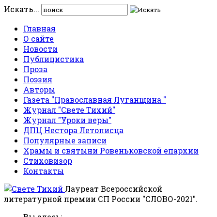
Искать...
Главная
О сайте
Новости
Публицистика
Проза
Поэзия
Авторы
Газета "Православная Луганщина "
Журнал "Свете Тихий"
Журнал "Уроки веры"
ДПЦ Нестора Летописца
Популярные записи
Храмы и святыни Ровеньковской епархии
Стиховизор
Контакты
Лауреат Всероссийской
литературной премии СП России "СЛОВО-2021".
Вы здесь: