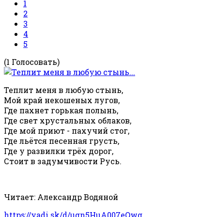
1
2
3
4
5
(1 Голосовать)
Теплит меня в любую стынь,
Мой край некошеных лугов,
Где пахнет горькая полынь,
Где свет хрустальных облаков,
Где мой приют - пахучий стог,
Где льётся песенная грусть,
Где у развилки трёх дорог,
Стоит в задумчивости Русь.
Читает: Александр Водяной
https://yadi.sk/d/ugn5HuA007eQwg