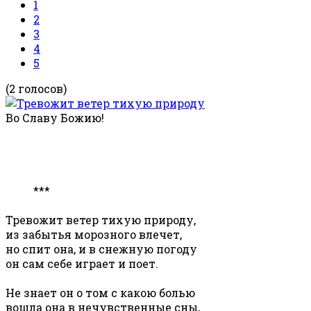
1
2
3
4
5
(2 голосов)
Во Славу Божию!
***
Тревожит ветер тихую природу,
из забытья морозного влечет,
но спит она, и в снежную погоду
он сам себе играет и поет.
Не знает он о том с какою болью
вошла она в нечувственные сны,