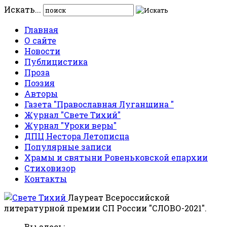
Искать...
Главная
О сайте
Новости
Публицистика
Проза
Поэзия
Авторы
Газета "Православная Луганщина "
Журнал "Свете Тихий"
Журнал "Уроки веры"
ДПЦ Нестора Летописца
Популярные записи
Храмы и святыни Ровеньковской епархии
Стиховизор
Контакты
Лауреат Всероссийской
литературной премии СП России "СЛОВО-2021".
Вы здесь: