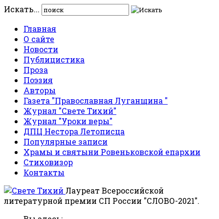
Искать...
Главная
О сайте
Новости
Публицистика
Проза
Поэзия
Авторы
Газета "Православная Луганщина "
Журнал "Свете Тихий"
Журнал "Уроки веры"
ДПЦ Нестора Летописца
Популярные записи
Храмы и святыни Ровеньковской епархии
Стиховизор
Контакты
Лауреат Всероссийской
литературной премии СП России "СЛОВО-2021".
Вы здесь: