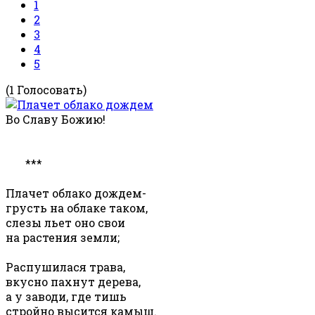
1
2
3
4
5
(1 Голосовать)
Во Славу Божию!
***
Плачет облако дождем-
грусть на облаке таком,
слезы льет оно свои
на растения земли;
Распушилася трава,
вкусно пахнут дерева,
а у заводи, где тишь
стройно высится камыш.