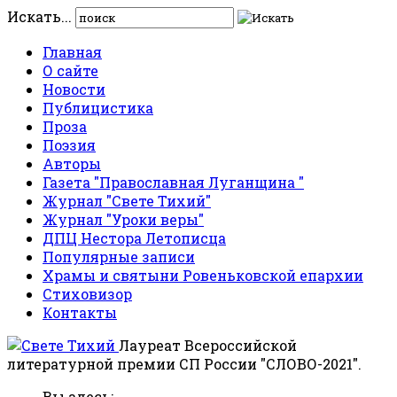
Искать...
Главная
О сайте
Новости
Публицистика
Проза
Поэзия
Авторы
Газета "Православная Луганщина "
Журнал "Свете Тихий"
Журнал "Уроки веры"
ДПЦ Нестора Летописца
Популярные записи
Храмы и святыни Ровеньковской епархии
Стиховизор
Контакты
Лауреат Всероссийской
литературной премии СП России "СЛОВО-2021".
Вы здесь: