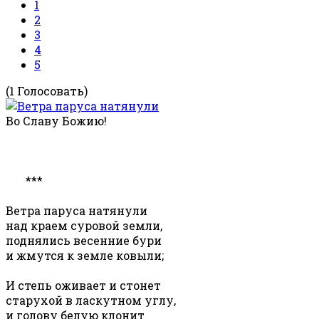
1
2
3
4
5
(1 Голосовать)
Во Славу Божию!
***
Ветра паруса натянули
над краем суровой земли,
поднялись весенние бури
и жмутся к земле ковыли;
И степь оживает и стонет
старухой в ласкутном углу,
и голову белую клонит