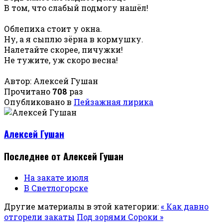
В том, что слабый подмогу нашёл!
Облепиха стоит у окна.
Ну, а я сыплю зёрна в кормушку.
Налетайте скорее, пичужки!
Не тужите, уж скоро весна!
Автор: Алексей Гушан
Прочитано
708
раз
Опубликовано в
Пейзажная лирика
Алексей Гушан
Последнее от Алексей Гушан
На закате июля
В Светлогорске
Другие материалы в этой категории:
« Как давно
отгорели закаты
Под зорями Сороки »