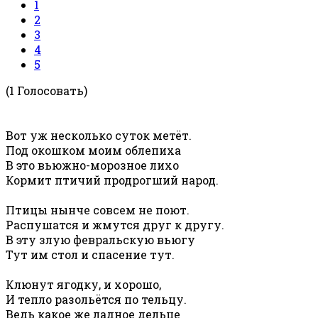
1
2
3
4
5
(1 Голосовать)
Вот уж несколько суток метёт.
Под окошком моим облепиха
В это вьюжно-морозное лихо
Кормит птичий продрогший народ.
Птицы нынче совсем не поют.
Распушатся и жмутся друг к другу.
В эту злую февральскую вьюгу
Тут им стол и спасение тут.
Клюнут ягодку, и хорошо,
И тепло разольётся по тельцу.
Ведь какое же ладное дельце