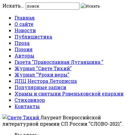
Искать...
Главная
О сайте
Новости
Публицистика
Проза
Поэзия
Авторы
Газета "Православная Луганщина "
Журнал "Свете Тихий"
Журнал "Уроки веры"
ДПЦ Нестора Летописца
Популярные записи
Храмы и святыни Ровеньковской епархии
Стиховизор
Контакты
Лауреат Всероссийской
литературной премии СП России "СЛОВО-2021".
Вы здесь: