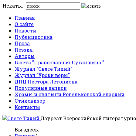
Искать...
Главная
О сайте
Новости
Публицистика
Проза
Поэзия
Авторы
Газета "Православная Луганщина "
Журнал "Свете Тихий"
Журнал "Уроки веры"
ДПЦ Нестора Летописца
Популярные записи
Храмы и святыни Ровеньковской епархии
Стиховизор
Контакты
Лауреат Всероссийской литературно
Вы здесь:
Главная
/