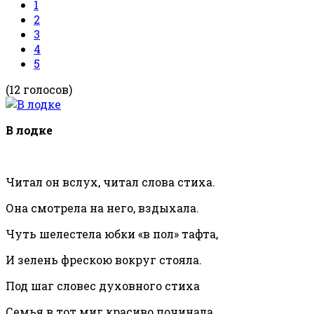
1
2
3
4
5
(12 голосов)
В лодке
Читал он вслух, читал слова стиха.
Она смотрела на него, вздыхала.
Чуть шелестела юбки «в пол» тафта,
И зелень фрескою вокруг стояла.
Под шаг словес духовного стиха
Семья в тот миг красиво починала