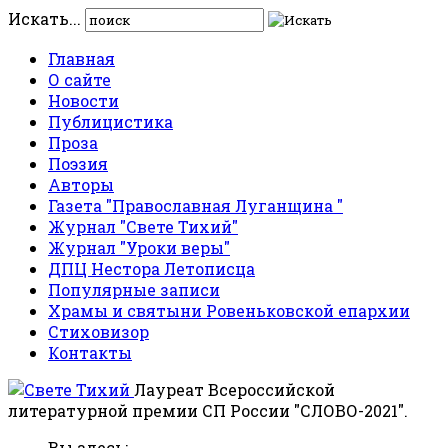
Искать...
Главная
О сайте
Новости
Публицистика
Проза
Поэзия
Авторы
Газета "Православная Луганщина "
Журнал "Свете Тихий"
Журнал "Уроки веры"
ДПЦ Нестора Летописца
Популярные записи
Храмы и святыни Ровеньковской епархии
Стиховизор
Контакты
Лауреат Всероссийской
литературной премии СП России "СЛОВО-2021".
Вы здесь: