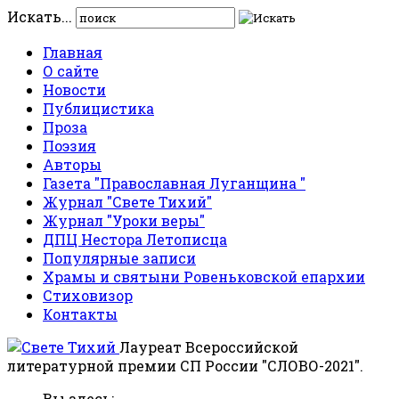
Искать...
Главная
О сайте
Новости
Публицистика
Проза
Поэзия
Авторы
Газета "Православная Луганщина "
Журнал "Свете Тихий"
Журнал "Уроки веры"
ДПЦ Нестора Летописца
Популярные записи
Храмы и святыни Ровеньковской епархии
Стиховизор
Контакты
Лауреат Всероссийской
литературной премии СП России "СЛОВО-2021".
Вы здесь: