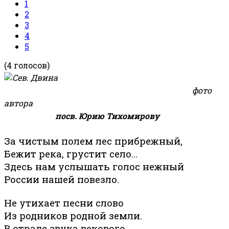
1
2
3
4
5
(4 голосов)
фото
автора
посв. Юрию Тихомирову
За чистым полем лес прибрежный,
Бежит река, грустит село...
Здесь нам услышать голос нежный
России нашей повезло.
Не утихает песни слово
Из родников родной земли.
В отраде звука векового