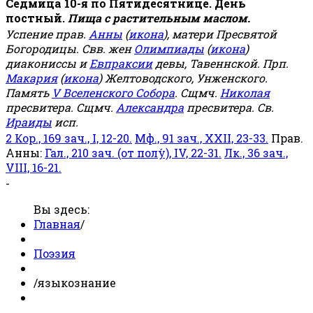
Седмица 10-я по Пятидесятнице. День
постный.
Пища с растительным маслом.
Успение прав.
Анны
(
икона
), матери Пресвятой
Богородицы. Свв. жен
Олимпиады
(
икона
)
диакониссы и
Евпраксии
девы, Тавеннской. Прп.
Макария
(
икона
) Желтоводского, Унженского.
Память
V Вселенского Собора
. Сщмч.
Николая
пресвитера. Сщмч.
Александра
пресвитера. Св.
Ираиды
исп.
2 Кор., 169 зач., I, 12-20.
Мф., 91 зач., XXII, 23-33.
Прав.
Анны:
Гал., 210 зач. (от полу́), IV, 22-31.
Лк., 36 зач.,
VIII, 16-21.
-
Вы здесь:
Главная
/
Поэзия
/
языкознание