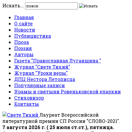
Искать...
Главная
О сайте
Новости
Публицистика
Проза
Поэзия
Авторы
Газета "Православная Луганщина "
Журнал "Свете Тихий"
Журнал "Уроки веры"
ДПЦ Нестора Летописца
Популярные записи
Храмы и святыни Ровеньковской епархии
Стиховизор
Контакты
Лауреат Всероссийской
литературной премии СП России "СЛОВО-2021".
7 августа 2026 г. ( 25 июля ст.ст.), пятница.