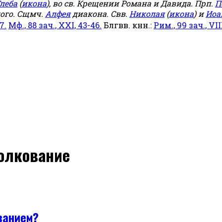
леба
(
икона
), во св. Крещении Романа и Давида. Прп.
П
ого. Сщмч.
Алфея
диакона. Свв.
Николая
(
икона
) и
Иоа
7.
Мф., 88 зач., XXI, 43-46.
Блгвв. кнн.:
Рим., 99 зач., VIII
толкование
занием?