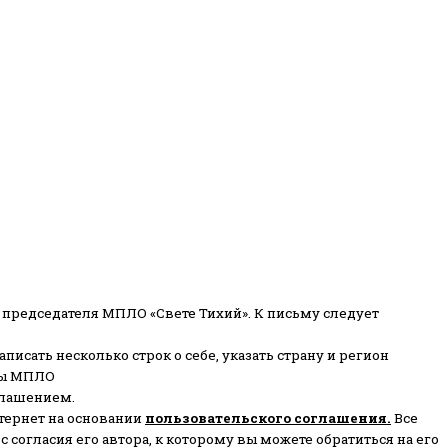
 председателя МПЛО «Свете Тихий».
К письму следует
писать несколько строк о себе, указать страну и регион
ены МПЛО
глашением.
тернет на основании
пользовательского соглашени
я
.
Все
согласия его автора, к которому вы можете обратиться на его