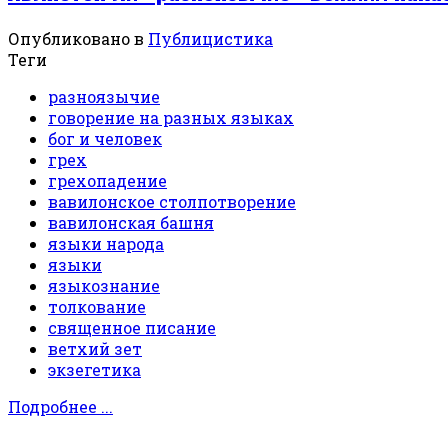
Опубликовано в
Публицистика
Теги
разноязычие
говорение на разных языках
бог и человек
грех
грехопадение
вавилонское столпотворение
вавилонская башня
языки народа
языки
языкознание
толкование
священное писание
ветхий зет
экзегетика
Подробнее ...