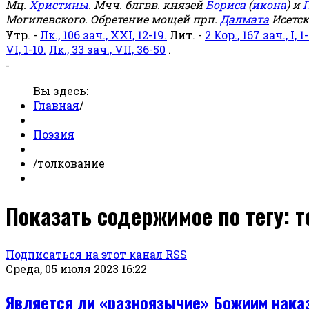
Мц.
Христины
. Мчч. блгвв. князей
Бориса
(
икона
) и
Г
Могилевского. Обретение мощей прп.
Далмата
Исетск
Утр. -
Лк., 106 зач., XXI, 12-19.
Лит. -
2 Кор., 167 зач., I, 1-
VI, 1-10.
Лк., 33 зач., VII, 36-50
.
-
Вы здесь:
Главная
/
Поэзия
/
толкование
Показать содержимое по тегу: 
Подписаться на этот канал RSS
Среда, 05 июля 2023 16:22
Является ли «разноязычие» Божиим нака