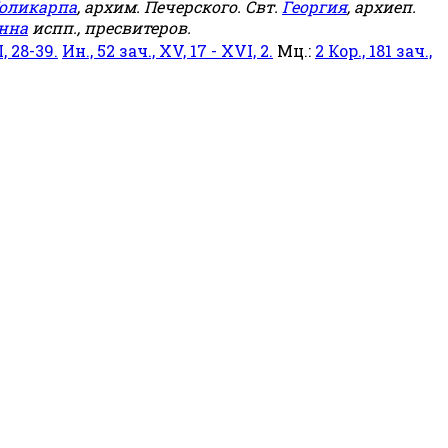
оликарпа
, архим. Печерского. Свт.
Георгия
, архиеп.
нна
испп., пресвитеров.
, 28-39.
Ин., 52 зач., XV, 17 - XVI, 2.
Мц.:
2 Кор., 181 зач.,