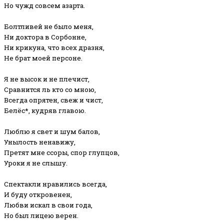
Но чужд совсем азарта.
Болтливей не было меня,
Ни доктора в Сорбонне,
Ни крикуна, что всех дразня,
Не брат моей персоне.
Я не высок и не плечист,
Сравнится ль кто со мною,
Всегда опрятен, свеж и чист,
Белёс*, кудряв главою.
Люблю я свет и шум балов,
Унылость ненавижу,
Претят мне ссоры, спор глупцов,
Уроки я не слышу.
Спектакли нравились всегда,
И буду откровенен,
Любви искал в свои года,
Но был лицею верен.