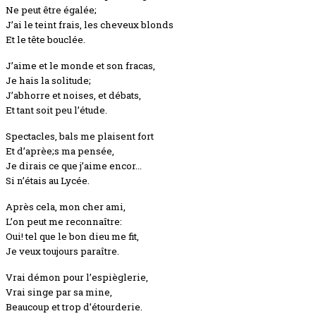
Ne peut être égalée;
J’ai le teint frais, les cheveux blonds
Et le tête bouclée.
J’aime et le monde et son fracas,
Je hais la solitude;
J’abhorre et noises, et débats,
Et tant soit peu l’étude.
Spectacles, bals me plaisent fort
Et d’aprèe;s ma pensée,
Je dirais ce que j’aime encor…
Si n’étais au Lycée.
Après cela, mon cher ami,
L’on peut me reconnaître:
Oui! tel que le bon dieu me fit,
Je veux toujours paraître.
Vrai démon pour l’espièglerie,
Vrai singe par sa mine,
Beaucoup et trop d’étourderie.