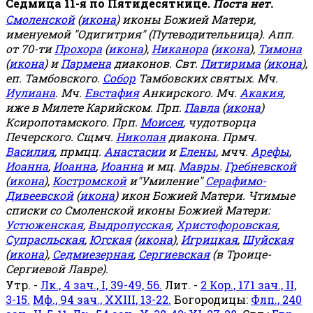
Седмица 11-я по Пятидесятнице.
Поста нет.
Смоленской
(
икона
) иконы Божией Матери,
именуемой "Одигитрия" (Путеводительница). Апп.
от 70-ти
Прохора
(
икона
),
Никанора
(
икона
),
Тимона
(
икона
) и
Пармена
диаконов. Свт.
Питирима
(
икона
),
еп. Тамбовского.
Собор
Тамбовских святых. Мч.
Иулиана
. Мч.
Евстафия
Анкирского. Мч.
Акакия
,
иже в Милете Карийском. Прп.
Павла
(
икона
)
Ксиропотамского. Прп.
Моисея
, чудотворца
Печерского. Сщмч.
Николая
диакона. Прмч.
Василия
, прмцц.
Анастасии
и
Елены
, мчч.
Арефы
,
Иоанна
,
Иоанна
,
Иоанна
и мц.
Мавры
.
Гребневской
(
икона
),
Костромской
и"Умиление"
Серафимо-
Дивеевской
(
икона
) икон Божией Матери. Чтимые
списки со Смоленской иконы Божией Матери:
Устюженская
,
Выдропусская
,
Христофоровская
,
Супрасльская
,
Югская
(
икона
),
Игрицкая
,
Шуйская
(
икона
),
Седмиезерная
,
Сергиевская
(в Троице-
Сергиевой Лавре).
Утр. -
Лк., 4 зач., I, 39-49, 56.
Лит. -
2 Кор., 171 зач., II,
3-15.
Мф., 94 зач., XXIII, 13-22.
Богородицы:
Флп., 240