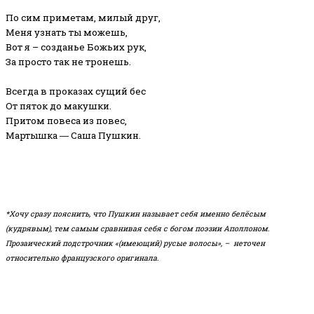
По сим приметам, милый друг,
Меня узнать ты можешь,
Вот я – созданье Божьих рук,
За просто так не тронешь.
Всегда в проказах сущий бес
От пяток до макушки.
Притом повеса из повес,
Мартышка ― Саша Пушкин.
*Хочу сразу пояснить, что Пушкин называет себя именно белёсым
(кудрявым), тем самым сравнивая себя с богом поэзии Аполлоном.
Прозаический подстрочник «(имеющий) русые волосы», – неточен
относительно французского оригинала.