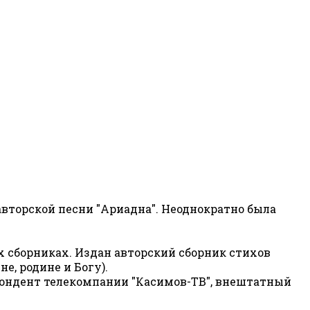
авторской песни "Ариадна". Неоднократно была
х сборниках. Издан авторский сборник стихов
е, родине и Богу).
спондент телекомпании "Касимов-ТВ", внештатный