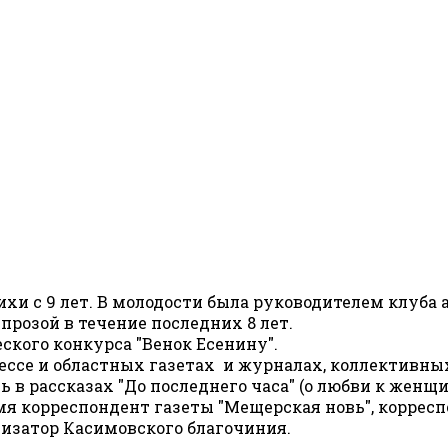
хи с 9 лет. В молодости была руководителем клуба 
прозой в течение последних 8 лет.
еского конкурса "Венок Есенину".
рессе и областных газетах и журналах, коллективны
 в рассказах "До последнего часа" (о любви к женщин
мя корреспондент газеты "Мещерская новь", корре
хизатор Касимовского благочиния.