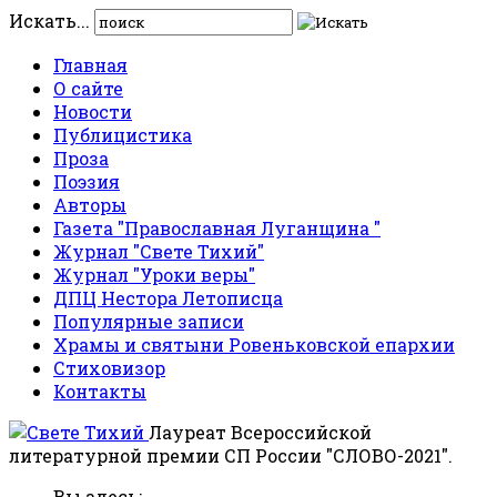
Искать...
Главная
О сайте
Новости
Публицистика
Проза
Поэзия
Авторы
Газета "Православная Луганщина "
Журнал "Свете Тихий"
Журнал "Уроки веры"
ДПЦ Нестора Летописца
Популярные записи
Храмы и святыни Ровеньковской епархии
Стиховизор
Контакты
Лауреат Всероссийской
литературной премии СП России "СЛОВО-2021".
Вы здесь: