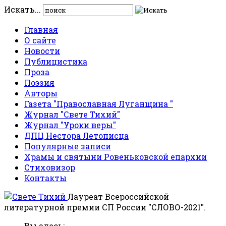
Искать...
Главная
О сайте
Новости
Публицистика
Проза
Поэзия
Авторы
Газета "Православная Луганщина "
Журнал "Свете Тихий"
Журнал "Уроки веры"
ДПЦ Нестора Летописца
Популярные записи
Храмы и святыни Ровеньковской епархии
Стиховизор
Контакты
Лауреат Всероссийской
литературной премии СП России "СЛОВО-2021".
Вы здесь: