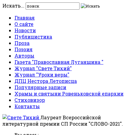
Искать...
Главная
О сайте
Новости
Публицистика
Проза
Поэзия
Авторы
Газета "Православная Луганщина "
Журнал "Свете Тихий"
Журнал "Уроки веры"
ДПЦ Нестора Летописца
Популярные записи
Храмы и святыни Ровеньковской епархии
Стиховизор
Контакты
Лауреат Всероссийской
литературной премии СП России "СЛОВО-2021".
Вы здесь: