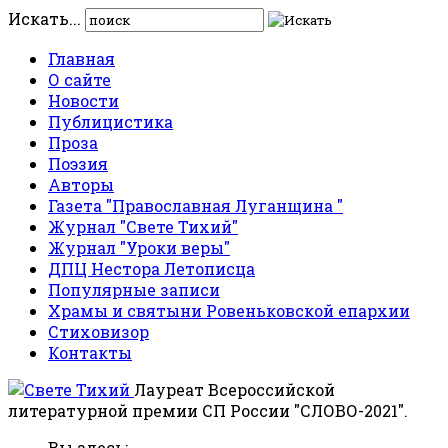
Искать...
Главная
О сайте
Новости
Публицистика
Проза
Поэзия
Авторы
Газета "Православная Луганщина "
Журнал "Свете Тихий"
Журнал "Уроки веры"
ДПЦ Нестора Летописца
Популярные записи
Храмы и святыни Ровеньковской епархии
Стиховизор
Контакты
Лауреат Всероссийской
литературной премии СП России "СЛОВО-2021".
Вы здесь: