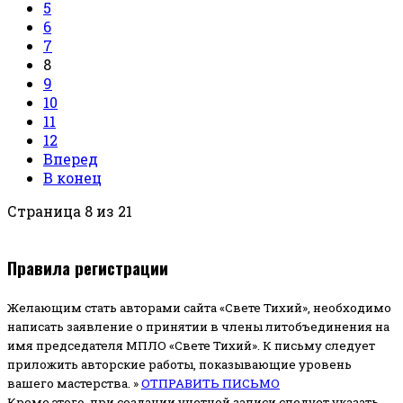
5
6
7
8
9
10
11
12
Вперед
В конец
Страница 8 из 21
Правила регистрации
Желающим стать авторами сайта «Свете Тихий», необходимо
написать заявление о принятии в члены литобъединения на
имя председателя МПЛО «Свете Тихий».
К письму следует
приложить авторские работы, показывающие уровень
вашего мастерства. »
ОТПРАВИТЬ ПИСЬМО
Кроме этого, при создании учетной записи следует указать