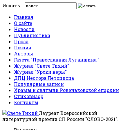
Искать...
Главная
О сайте
Новости
Публицистика
Проза
Поэзия
Авторы
Газета "Православная Луганщина "
Журнал "Свете Тихий"
Журнал "Уроки веры"
ДПЦ Нестора Летописца
Популярные записи
Храмы и святыни Ровеньковской епархии
Стиховизор
Контакты
Лауреат Всероссийской
литературной премии СП России "СЛОВО-2021".
Вы здесь: