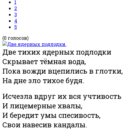
1
2
3
4
5
(0 голосов)
Две тихих ядерных подлодки
Скрывает тёмная вода,
Пока вожди вцепились в глотки,
На дне зло тихое будя.
Исчезла вдруг их вся учтивость
И лицемерные хвалы,
И бередит умы спесивость,
Свои навесив кандалы.