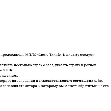
 председателя МПЛО «Свете Тихий».
К письму следует
писать несколько строк о себе, указать страну и регион
ены МПЛО
глашением.
тернет на основании
пользовательского соглашени
я
.
Все
согласия его автора, к которому вы можете обратиться на его