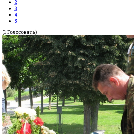
2
3
4
5
(1 Голосовать)