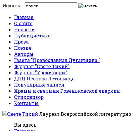
Искать...
Главная
О сайте
Новости
Публицистика
Проза
Поэзия
Авторы
Газета "Православная Луганщина "
Журнал "Свете Тихий"
Журнал "Уроки веры"
ДПЦ Нестора Летописца
Популярные записи
Храмы и святыни Ровеньковской епархии
Стиховизор
Контакты
Лауреат Всероссийской литературно
Вы здесь:
Главная
/