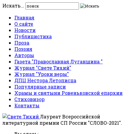
Искать...
Главная
О сайте
Новости
Публицистика
Проза
Поэзия
Авторы
Газета "Православная Луганщина "
Журнал "Свете Тихий"
Журнал "Уроки веры"
ДПЦ Нестора Летописца
Популярные записи
Храмы и святыни Ровеньковской епархии
Стиховизор
Контакты
Лауреат Всероссийской
литературной премии СП России "СЛОВО-2021".
Вы здесь: