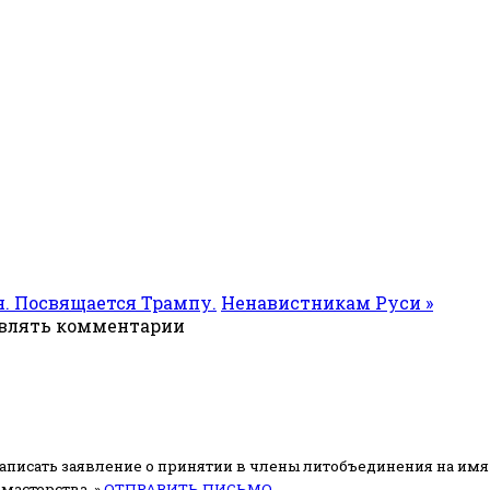
оя. Посвящается Трампу.
Ненавистникам Руси »
авлять комментарии
аписать заявление о принятии в члены литобъединения на имя
мастерства. »
ОТПРАВИТЬ ПИСЬМО