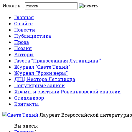
Искать...
Главная
О сайте
Новости
Публицистика
Проза
Поэзия
Авторы
Газета "Православная Луганщина "
Журнал "Свете Тихий"
Журнал "Уроки веры"
ДПЦ Нестора Летописца
Популярные записи
Храмы и святыни Ровеньковской епархии
Стиховизор
Контакты
Лауреат Всероссийской литературно
Вы здесь:
Главная
/