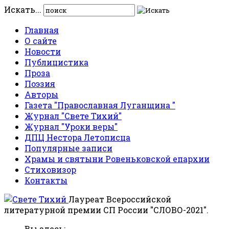
Искать...
Главная
О сайте
Новости
Публицистика
Проза
Поэзия
Авторы
Газета "Православная Луганщина "
Журнал "Свете Тихий"
Журнал "Уроки веры"
ДПЦ Нестора Летописца
Популярные записи
Храмы и святыни Ровеньковской епархии
Стиховизор
Контакты
Лауреат Всероссийской
литературной премии СП России "СЛОВО-2021".
Вы здесь: