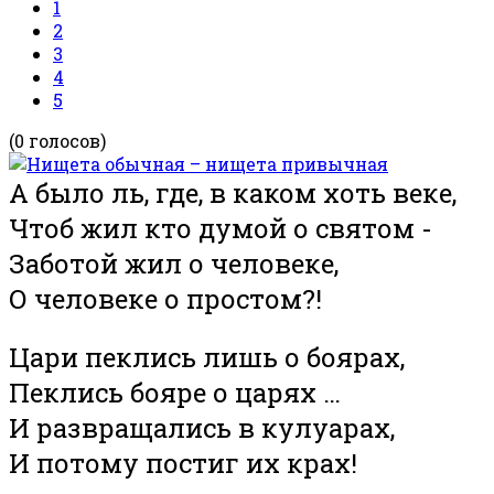
1
2
3
4
5
(0 голосов)
А было ль, где, в каком хоть веке,
Чтоб жил кто думой о святом -
Заботой жил о человеке,
О человеке о простом?!
Цари пеклись лишь о боярах,
Пеклись бояре о царях …
И развращались в кулуарах,
И потому постиг их крах!