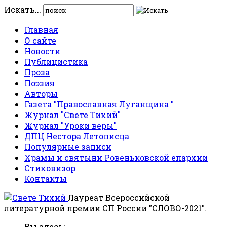
Искать...
Главная
О сайте
Новости
Публицистика
Проза
Поэзия
Авторы
Газета "Православная Луганщина "
Журнал "Свете Тихий"
Журнал "Уроки веры"
ДПЦ Нестора Летописца
Популярные записи
Храмы и святыни Ровеньковской епархии
Стиховизор
Контакты
Лауреат Всероссийской
литературной премии СП России "СЛОВО-2021".
Вы здесь: