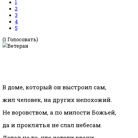
1
2
3
4
5
(1 Голосовать)
В доме, который он выстроил сам,
жил человек, на других непохожий.
Не воровством, а по милости Божьей,
да и проклятья не слал небесам.
Делал не то, что хотели рвачи,