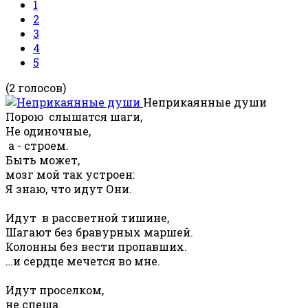
1
2
3
4
5
(2 голосов)
Неприкаянные души
Порою слышатся шаги,
Не одиночные,
а - строем.
Быть может,
мозг мой так устроен:
Я знаю, что идут Они.
Идут в рассветной тишине,
Шагают без бравурных маршей.
Колонны без вести пропавших.
…и сердце мечется во мне.
Идут проселком,
не спеша.