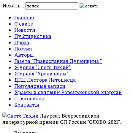
Искать...
Главная
О сайте
Новости
Публицистика
Проза
Поэзия
Авторы
Газета "Православная Луганщина "
Журнал "Свете Тихий"
Журнал "Уроки веры"
ДПЦ Нестора Летописца
Популярные записи
Храмы и святыни Ровеньковской епархии
Стиховизор
Контакты
Лауреат Всероссийской
литературной премии СП России "СЛОВО-2021".
Вы здесь: