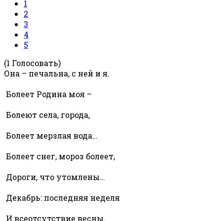
1
2
3
4
5
(1 Голосовать)
Она – печальна, с ней и я.
Болеет Родина моя –
Болеют села, города,
Болеет мерзлая вода…
Болеет снег, мороз болеет,
Дороги, что утомлены…
Декабрь: последняя неделя
И всеотсутствие весны.