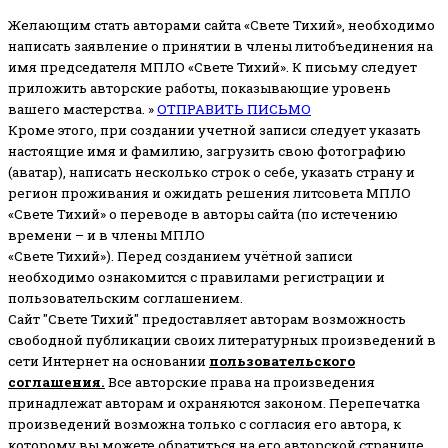
Желающим стать авторами сайта «Свете Тихий», необходимо
написать заявление о принятии в члены литобъединения на
имя председателя МПЛО «Свете Тихий».
К письму следует
приложить авторские работы, показывающие уровень
вашего мастерства. »
ОТПРАВИТЬ ПИСЬМО
Кроме этого, при создании учетной записи следует указать
настоящие имя и фамилию, загрузить свою фотографию
(аватар), написать несколько строк о себе, указать страну и
регион проживания и ожидать решения литсовета МПЛО
«Свете Тихий» о переводе в авторы сайта (по истечению
времени – и в члены МПЛО
«Свете Тихий»). Перед созданием учётной записи
необходимо ознакомится с правилами регистрации и
пользовательским соглашением.
Сайт "Свете Тихий" предоставляет авторам возможность
свободной публикации своих литературных произведений в
сети Интернет на основании
пользовательского
соглашени
я
.
Все авторские права на произведения
принадлежат авторам и охраняются законом.
Перепечатка
произведений возможна только с согласия его автора, к
которому вы можете обратиться на его авторской странице.