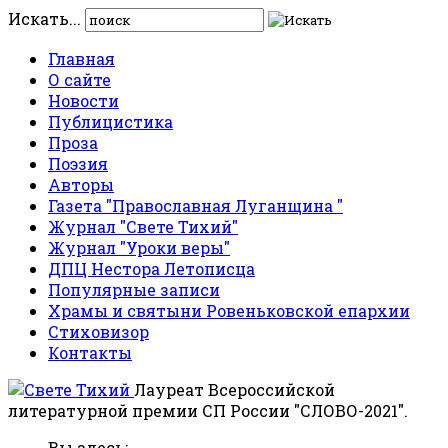
Искать...
Главная
О сайте
Новости
Публицистика
Проза
Поэзия
Авторы
Газета "Православная Луганщина "
Журнал "Свете Тихий"
Журнал "Уроки веры"
ДПЦ Нестора Летописца
Популярные записи
Храмы и святыни Ровеньковской епархии
Стиховизор
Контакты
Лауреат Всероссийской
литературной премии СП России "СЛОВО-2021".
Вы здесь: