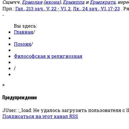
Сщмчч.
Ермолая
(
икона
),
Ермиппа
и
Ермократа
, иер
Прп.:
Гал., 213 зач., V, 22 - VI, 2.
Лк., 24 зач., VI, 17-23
. Р
-
Вы здесь:
Главная
/
Поэзия
/
Философская и религиозная
/
×
Предупреждение
JUser: :_load: Не удалось загрузить пользователя с I
Подписаться на этот канал RSS