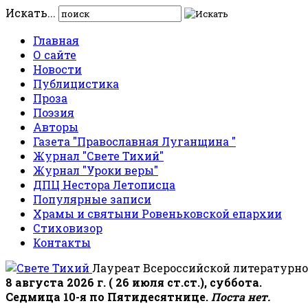
Искать...
Главная
О сайте
Новости
Публицистика
Проза
Поэзия
Авторы
Газета "Православная Луганщина "
Журнал "Свете Тихий"
Журнал "Уроки веры"
ДПЦ Нестора Летописца
Популярные записи
Храмы и святыни Ровеньковской епархии
Стиховизор
Контакты
Лауреат Всероссийской литературно
8 августа 2026 г. ( 26 июля ст.ст.), суббота.
Седмица 10-я по Пятидесятнице.
Поста нет.