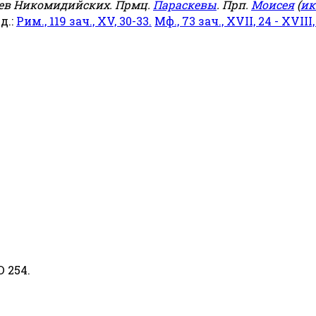
еев Никомидийских. Прмц.
Параскевы
. Прп.
Моисея
(
ик
яд.:
Рим., 119 зач., XV, 30-33.
Мф., 73 зач., XVII, 24 - XVIII,
D 254.