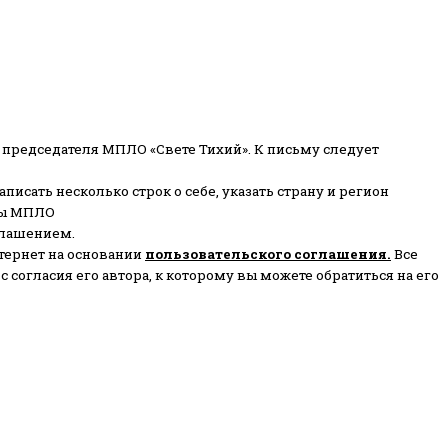
 председателя МПЛО «Свете Тихий».
К письму следует
писать несколько строк о себе, указать страну и регион
ены МПЛО
глашением.
тернет на основании
пользовательского соглашени
я
.
Все
согласия его автора, к которому вы можете обратиться на его