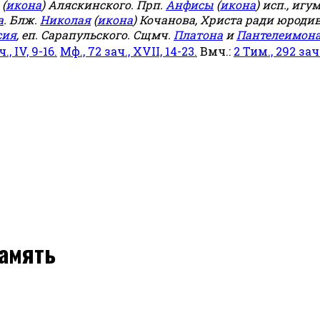
(
икона
) Аляскинского. Прп.
Анфисы
(
икона
) исп., игу
а
. Блж.
Николая
(
икона
) Кочанова, Христа ради юродив
сия
, еп. Сарапульского. Сщмч.
Платона
и
Пантелеимон
ч., IV, 9-16.
Мф., 72 зач., XVII, 14-23.
Вмч.:
2 Тим., 292 зач.,
память