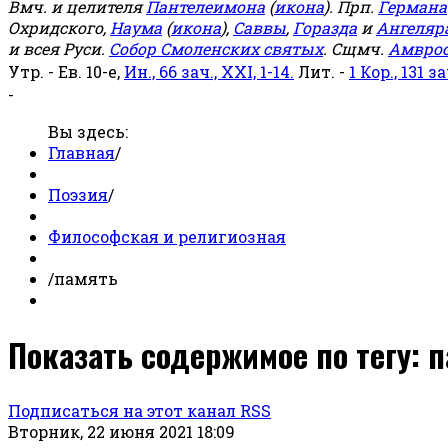
Вмч. и целителя
Пантелеимона
(
икона
). Прп.
Германа
Охридского,
Наума
(
икона
),
Саввы
,
Горазда
и
Ангеляр
и всея Руси.
Собор Смоленских святых
. Сщмч.
Амвро
Утр. - Ев. 10-е,
Ин., 66 зач., XXI, 1-14.
Лит. -
1 Кор., 131 за
-
Вы здесь:
Главная
/
Поэзия
/
Философская и религиозная
/
память
Показать содержимое по тегу: 
Подписаться на этот канал RSS
Вторник, 22 июня 2021 18:09