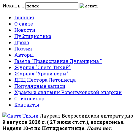
Искать...
Главная
О сайте
Новости
Публицистика
Проза
Поэзия
Авторы
Газета "Православная Луганщина "
Журнал "Свете Тихий"
Журнал "Уроки веры"
ДПЦ Нестора Летописца
Популярные записи
Храмы и святыни Ровеньковской епархии
Стиховизор
Контакты
Лауреат Всероссийской литературно
9 августа 2026 г. ( 27 июля ст.ст.), воскресенье.
Неделя 10-я по Пятидесятнице.
Поста нет.