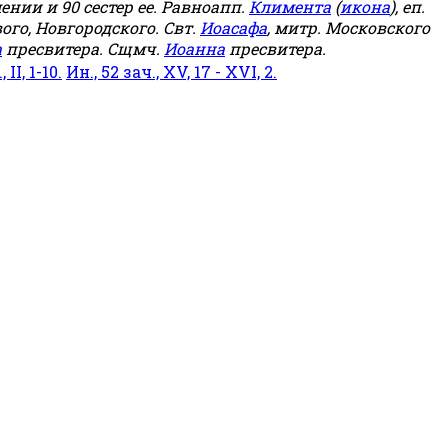
мении и 90 сестер ее. Равноапп.
Климента
(
икона
), еп.
ого, Новгородского. Свт.
Иоасафа
, митр. Московского
а
пресвитера. Сщмч.
Иоанна
пресвитера.
 II, 1-10.
Ин., 52 зач., XV, 17 - XVI, 2.