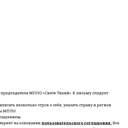
 председателя МПЛО «Свете Тихий».
К письму следует
писать несколько строк о себе, указать страну и регион
ены МПЛО
глашением.
тернет на основании
пользовательского соглашени
я
.
Все