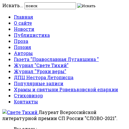
Искать...
Главная
О сайте
Новости
Публицистика
Проза
Поэзия
Авторы
Газета "Православная Луганщина "
Журнал "Свете Тихий"
Журнал "Уроки веры"
ДПЦ Нестора Летописца
Популярные записи
Храмы и святыни Ровеньковской епархии
Стиховизор
Контакты
Лауреат Всероссийской
литературной премии СП России "СЛОВО-2021".
Вы здесь: