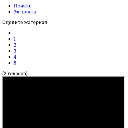
Печать
Эл. почта
Оцените материал
1
2
3
4
5
(2 голосов)