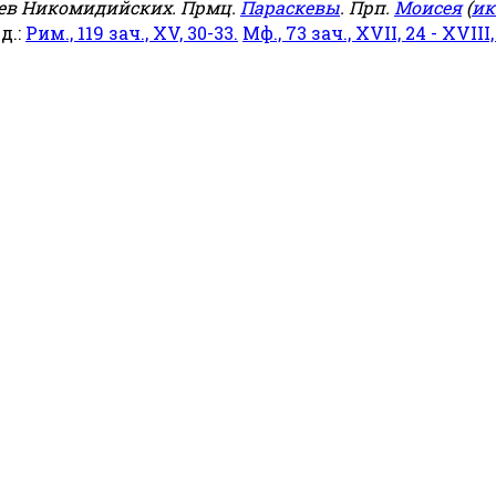
еев Никомидийских. Прмц.
Параскевы
. Прп.
Моисея
(
ик
яд.:
Рим., 119 зач., XV, 30-33.
Мф., 73 зач., XVII, 24 - XVIII,