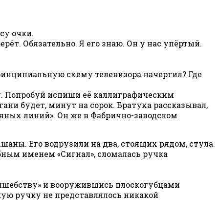
су очки.
рёт. Обязательно. Я его знаю. Он у нас упёртый.
 принципиальную схему телевизора начертил? Где
цу. Попробуй испиши её каллиграфическим
гани будет, минут на сорок. Братуха рассказывал,
яных линий». Он же в Фабрично-заводском
шаны. Его водрузили на два, стоящих рядом, стула.
шебным именем «Сигнал», сломалась ручка
волшебству» и вооружившись плоскогубцами
кую ручку не представлялось никакой