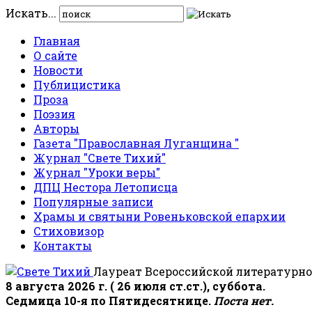
Искать...
Главная
О сайте
Новости
Публицистика
Проза
Поэзия
Авторы
Газета "Православная Луганщина "
Журнал "Свете Тихий"
Журнал "Уроки веры"
ДПЦ Нестора Летописца
Популярные записи
Храмы и святыни Ровеньковской епархии
Стиховизор
Контакты
Лауреат Всероссийской литературно
8 августа 2026 г. ( 26 июля ст.ст.), суббота.
Седмица 10-я по Пятидесятнице.
Поста нет.