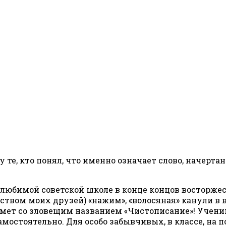
те, кто понял, что именно означает слово, начертанн
й любимой советской школе в конце концов восторже
твом моих друзей) «нажим», «волосяная» канули в 
мет со зловещим названием «Чистописание»! Учени
стоятельно. Для особо забывчивых, в классе, на по