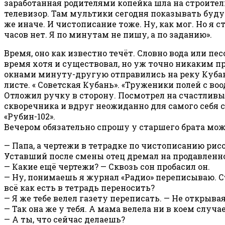
заработанная родителями копейка шла на строитель
телевизор. Там мультики сегодня показывать будут.
же иначе. И чистописание тоже. Ну, как мог. Но я с
часов нет. Я по минутам не пишу, а по заданию».
Время, оно как известно течёт. Словно вода или пе
время хотя и существовал, но уж точно никаким пр
окнами минуту-другую отправились на реку Кубань
листе. « Советская Кубань». «Труженики полей с в
Отложил ручку в сторону. Посмотрел на счастливы
скворечника и вдруг неожиданно для самого себя ста
«Рубин-102».
Вечером обязательно спрошу у старшего брата мож
— Папа, а чертежи в тетрадке по чистописанию рис
Уставший после смены отец дремал на продавленно
— Какие ещё чертежи? — Сквозь сон пробасил он.
— Ну, понимаешь я журнал «Радио» переписываю. С
всё как есть в тетрадь переносить?
— Я же тебе велел газету переписать. — Не открывая
— Так она же у тебя. А мама велела ни в коем случае 
— А ты, что сейчас делаешь?