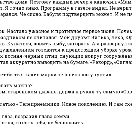
ство дома. Поэтому каждый вечер я канючил: «Мам, 
 Я точно знаю. Программу в газете видел. Не верите
тарался. Че слово. Бабуля подтвердить может. И не п
сок. Настало ужасное и противное первое июня. Поче
аздником не считался. Мои друзья: Витька, Леха, Ю
. Купаться, ловить рыбу, загорать. А я развернул 
оодушевлением готовятся к предстоящей уборке урож
х иссиня-чёрных птиц, снующих вокруг сооружённог
л аккуратно выводить на бумаге. «Рекорд», «Сигнал»,
ет быть я какие марки телевизоров упустил.
овать можно?
м, стареньком диване, держа в руках ту самую «Со
татью « Телеприёмники. Новое поколение». И там с
 глаз, возразил глава семьи.
отца, то есть тебя, не беспокоить.