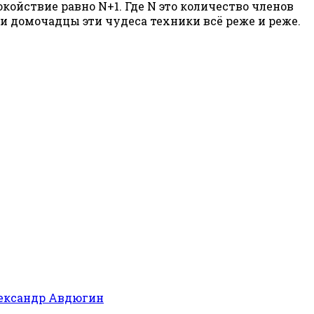
койствие равно N+1. Где N это количество членов
мои домочадцы эти чудеса техники всё реже и реже.
ександр Авдюгин