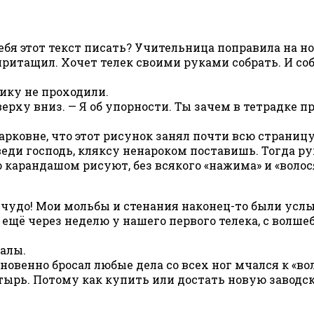
ебя этот текст писать? Учительница поправила на но
ритащил. Хочет телек своими руками собрать. И собе
зику не проходили.
сверху вниз. — Я об упорности. Ты зачем в тетрадке
арковне, что этот рисунок занял почти всю страни
иведи господь, кляксу ненароком поставишь. Тогда ру
карандашом рисуют, без всякого «нажима» и «волос
 чудо! Мои мольбы и стенания наконец-то были услы
 А ещё через неделю у нашего первого телека, с вол
налы.
гновенно бросал любые дела со всех ног мчался к «
тырь. Потому как купить или достать новую заводс