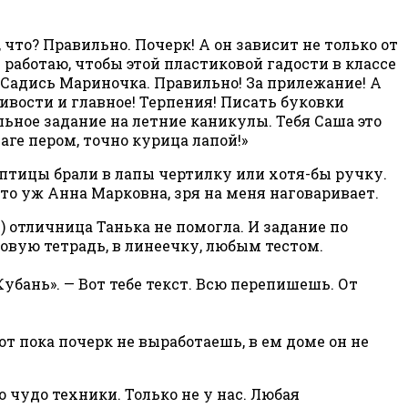
то? Правильно. Почерк! А он зависит не только от
ь работаю, чтобы этой пластиковой гадости в классе
? Садись Мариночка. Правильно! За прилежание! А
ивости и главное! Терпения! Писать буковки
альное задание на летние каникулы. Тебя Саша это
аге пером, точно курица лапой!»
е птицы брали в лапы чертилку или хотя-бы ручку.
то уж Анна Марковна, зря на меня наговаривает.
 отличница Танька не помогла. И задание по
товую тетрадь, в линеечку, любым тестом.
убань». — Вот тебе текст. Всю перепишешь. От
от пока почерк не выработаешь, в ем доме он не
 чудо техники. Только не у нас. Любая