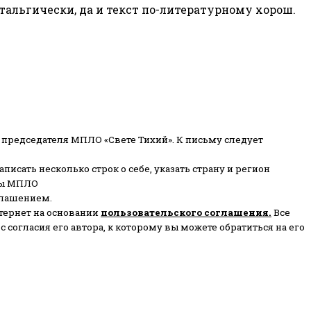
тальгически, да и текст по-литературному хорош.
 председателя МПЛО «Свете Тихий».
К письму следует
писать несколько строк о себе, указать страну и регион
ены МПЛО
глашением.
тернет на основании
пользовательского соглашени
я
.
Все
согласия его автора, к которому вы можете обратиться на его