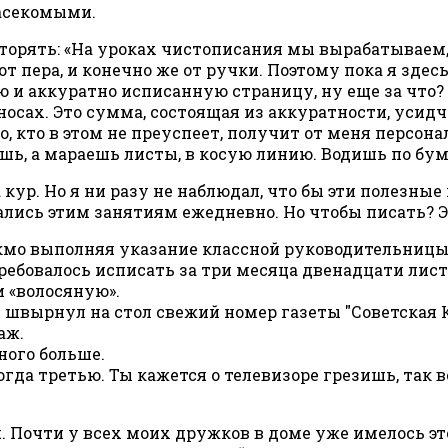
асекомыми.
орять: «На уроках чистописания мы вырабатываем, ч
от пера, и конечно же от ручки. Поэтому пока я здес
ую и аккуратно исписанную страницу, ну еще за что
носах. Это сумма, состоящая из аккуратности, усидч
о, кто в этом не преуспеет, получит от меня персон
шь, а мараешь листы, в косую линию. Водишь по бум
 кур. Но я ни разу не наблюдал, что бы эти полезны
ались этим занятиям ежедневно. Но чтобы писать? Э
окмо выполняя указание классной руководительницы)
требовалось исписать за три месяца двенадцати лис
 «волосяную».
 швырнул на стол свежий номер газеты "Советская К
аж.
ного больше.
гда третью. Ты кажется о телевизоре грезишь, так в
. Почти у всех моих дружков в доме уже имелось это