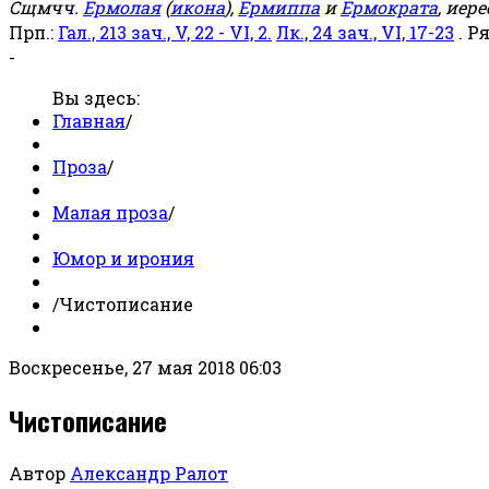
Сщмчч.
Ермолая
(
икона
),
Ермиппа
и
Ермократа
, иер
Прп.:
Гал., 213 зач., V, 22 - VI, 2.
Лк., 24 зач., VI, 17-23
. Р
-
Вы здесь:
Главная
/
Проза
/
Малая проза
/
Юмор и ирония
/
Чистописание
Воскресенье, 27 мая 2018 06:03
Чистописание
Автор
Александр Ралот