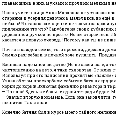
плавающими в них мухами и прочими мелкими н
Наша учительница Анна Марковна не уставала повт
старания и усердия девочек и мальчиков, но ещё и 
не было! Я ставлю вам оценки не только за красив
прилежание это что? Зарубите на своих кубанских 
деревянной ручкой не просто. Но вы старайтесь. Иб
касается в первую очередь! Потому как ты не пише
Почти в каждой семье, того времени, держали дома
Землю разгребали, в печной золе купались. Предав
Взявшая надо мной шефство (Не по своей воле, а т
чистописанию на лето, я таки схлопотал. От меня 
Используя при его написании проклятые «нажим» и
Узнав об этом прискорбном событии батя в сердцах
корки до корки! Включая фамилию редактора и тир
— Но папа! Здесь же больше одной тетради будет. М
— Значит вторую возьмешь. Если она закончится, то
появится. Так и знай!
Конечно батяня был в курсе моего тайного желания