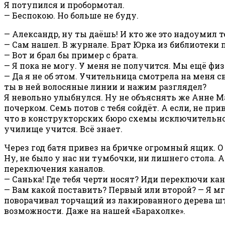
Я потупился и пробормотал.
— Беспокою. Но больше не буду.
— Александр, ну ты даёшь! И кто же это надоумил т
— Сам нашел. В журнале. Брат Юрка из библиотеки п
— Вот и брал бы пример с брата.
— Я пока не могу. У меня не получится. Мы ещё фи
— Да я не об этом. Учительница смотрела на меня 
ты в ней волосяные линии и нажим разглядел?
Я невольно улыбнулся. Ну не объяснять же Анне М
почерком. Семь потов с тебя сойдёт. А если, не пр
что в конструкторских бюро схемы исключительно 
училище учится. Всё знает.
Через год батя привез на бричке огромный ящик. О
Ну, не было у нас ни тумбочки, ни лишнего стола.
переключения каналов.
— Санька! Где тебя черти носят? Иди переключи ка
— Вам какой поставить? Первый или второй? — Я м
поворачивал торчащий из лакированного дерева ш
возможности. Даже на нашей «Барахолке».