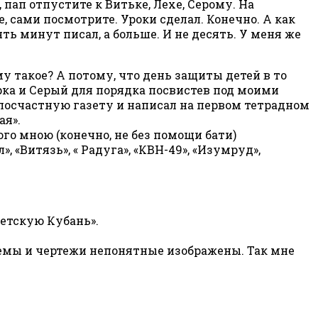
пап отпустите к Витьке, Лехе, Серому. На
, сами посмотрите. Уроки сделал. Конечно. А как
ять минут писал, а больше. И не десять. У меня же
му такое? А потому, что день защиты детей в то
рка и Серый для порядка посвистев под моими
злосчастную газету и написал на первом тетрадном
ая».
о мною (конечно, не без помощи бати)
 «Витязь», « Радуга», «КВН-49», «Изумруд»,
ветскую Кубань».
хемы и чертежи непонятные изображены. Так мне