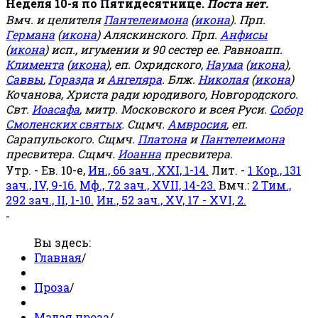
Неделя 10-я по Пятидесятнице.
Поста нет.
Вмч. и целителя
Пантелеимона
(
икона
). Прп.
Германа
(
икона
) Аляскинского. Прп.
Анфисы
(
икона
) исп., игумении и 90 сестер ее. Равноапп.
Климента
(
икона
), еп. Охридского,
Наума
(
икона
),
Саввы
,
Горазда
и
Ангеляра
. Блж.
Николая
(
икона
)
Кочанова, Христа ради юродивого, Новгородского.
Свт.
Иоасафа
, митр. Московского и всея Руси.
Собор
Смоленских святых
. Сщмч.
Амвросия
, еп.
Сарапульского. Сщмч.
Платона
и
Пантелеимона
пресвитера. Сщмч.
Иоанна
пресвитера.
Утр. - Ев. 10-е,
Ин., 66 зач., XXI, 1-14.
Лит. -
1 Кор., 131
зач., IV, 9-16.
Мф., 72 зач., XVII, 14-23.
Вмч.:
2 Тим.,
292 зач., II, 1-10.
Ин., 52 зач., XV, 17 - XVI, 2.
-
Вы здесь:
Главная
/
Проза
/
Малая проза
/