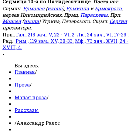
Седмица 10-я по Пятидесятнице.
Поста нет.
Сщмчч.
Ермолая
(
икона
),
Ермиппа
и
Ермократа
,
иереев Никомидийских. Прмц.
Параскевы
. Прп.
Моисея
(
икона
) Угрина, Печерского. Сщмч.
Сергия
пресвитера.
Прп.:
Гал., 213 зач., V, 22 - VI, 2.
Лк., 24 зач., VI, 17-23
.
Ряд.:
Рим., 119 зач., XV, 30-33.
Мф., 73 зач., XVII, 24 -
XVIII, 4.
-
Вы здесь:
Главная
/
Проза
/
Малая проза
/
Рассказы
/
Александр Ралот