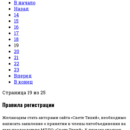
В начало
Назад
14
15
16
17
18
19
20
21
22
23
Вперед
В конец
Страница 19 из 25
Правила регистрации
Желающим стать авторами сайта «Свете Тихий», необходимо
написать заявление о принятии в члены литобъединения на
имя председателя МПЛО «Свете Тихий».
К письму следует