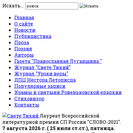
Искать...
Главная
О сайте
Новости
Публицистика
Проза
Поэзия
Авторы
Газета "Православная Луганщина "
Журнал "Свете Тихий"
Журнал "Уроки веры"
ДПЦ Нестора Летописца
Популярные записи
Храмы и святыни Ровеньковской епархии
Стиховизор
Контакты
Лауреат Всероссийской
литературной премии СП России "СЛОВО-2021".
7 августа 2026 г. ( 25 июля ст.ст.), пятница.