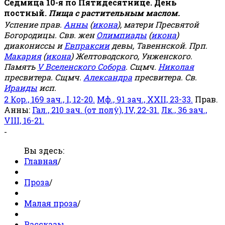
Седмица 10-я по Пятидесятнице. День
постный.
Пища с растительным маслом.
Успение прав.
Анны
(
икона
), матери Пресвятой
Богородицы. Свв. жен
Олимпиады
(
икона
)
диакониссы и
Евпраксии
девы, Тавеннской. Прп.
Макария
(
икона
) Желтоводского, Унженского.
Память
V Вселенского Собора
. Сщмч.
Николая
пресвитера. Сщмч.
Александра
пресвитера. Св.
Ираиды
исп.
2 Кор., 169 зач., I, 12-20.
Мф., 91 зач., XXII, 23-33.
Прав.
Анны:
Гал., 210 зач. (от полу́), IV, 22-31.
Лк., 36 зач.,
VIII, 16-21.
-
Вы здесь:
Главная
/
Проза
/
Малая проза
/
Рассказы