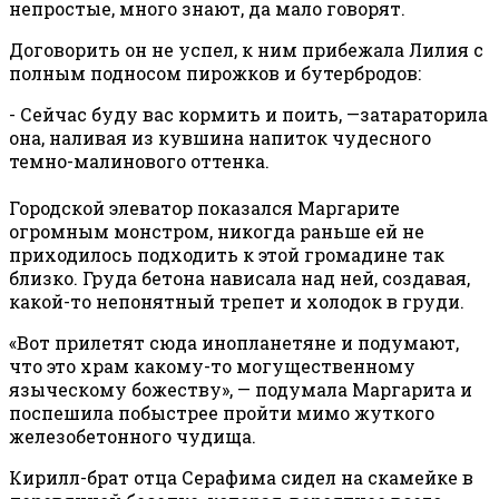
непростые, много знают, да мало говорят.
Договорить он не успел, к ним прибежала Лилия с
полным подносом пирожков и бутербродов:
- Сейчас буду вас кормить и поить, —затараторила
она, наливая из кувшина напиток чудесного
темно-малинового оттенка.
Городской элеватор показался Маргарите
огромным монстром, никогда раньше ей не
приходилось подходить к этой громадине так
близко. Груда бетона нависала над ней, создавая,
какой-то непонятный трепет и холодок в груди.
«Вот прилетят сюда инопланетяне и подумают,
что это храм какому-то могущественному
языческому божеству», — подумала Маргарита и
поспешила побыстрее пройти мимо жуткого
железобетонного чудища.
Кирилл-брат отца Серафима сидел на скамейке в