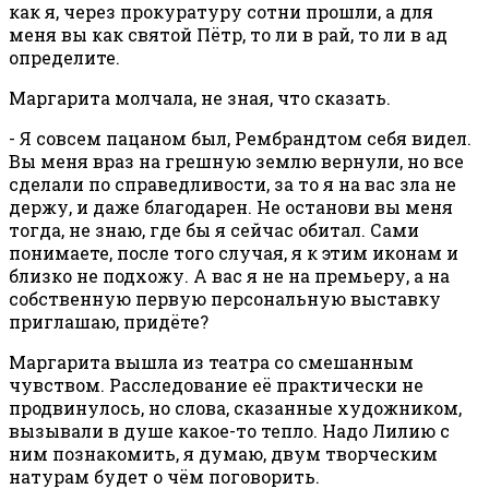
как я, через прокуратуру сотни прошли, а для
меня вы как святой Пётр, то ли в рай, то ли в ад
определите.
Маргарита молчала, не зная, что сказать.
- Я совсем пацаном был, Рембрандтом себя видел.
Вы меня враз на грешную землю вернули, но все
сделали по справедливости, за то я на вас зла не
держу, и даже благодарен. Не останови вы меня
тогда, не знаю, где бы я сейчас обитал. Сами
понимаете, после того случая, я к этим иконам и
близко не подхожу. А вас я не на премьеру, а на
собственную первую персональную выставку
приглашаю, придёте?
Маргарита вышла из театра со смешанным
чувством. Расследование её практически не
продвинулось, но слова, сказанные художником,
вызывали в душе какое-то тепло. Надо Лилию с
ним познакомить, я думаю, двум творческим
натурам будет о чём поговорить.