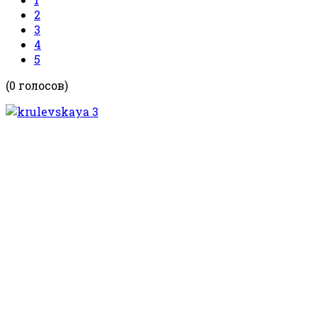
2
3
4
5
(0 голосов)