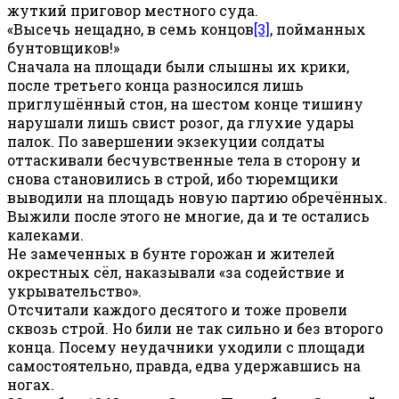
жуткий приговор местного суда.
«Высечь нещадно, в семь концов
[3]
, пойманных
бунтовщиков!»
Сначала на площади были слышны их крики,
после третьего конца разносился лишь
приглушённый стон, на шестом конце тишину
нарушали лишь свист розог, да глухие удары
палок. По завершении экзекуции солдаты
оттаскивали бесчувственные тела в сторону и
снова становились в строй, ибо тюремщики
выводили на площадь новую партию обречённых.
Выжили после этого не многие, да и те остались
калеками.
Не замеченных в бунте горожан и жителей
окрестных сёл, наказывали «за содействие и
укрывательство».
Отсчитали каждого десятого и тоже провели
сквозь строй. Но били не так сильно и без второго
конца. Посему неудачники уходили с площади
самостоятельно, правда, едва удержавшись на
ногах.