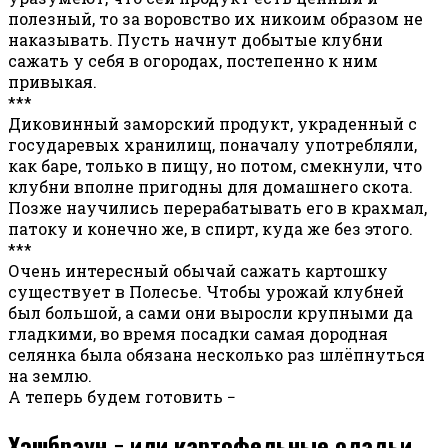
полезный, то за воровство их никоим образом не
наказывать. Пусть начнут добытые клубни
сажать у себя в огородах, постепенно к ним
привыкая.
***
Диковинный заморский продукт, украденный с
государевых хранилищ, поначалу употребляли,
как баре, только в пищу, но потом, смекнули, что
клубни вполне пригодны для домашнего скота.
Позже научились перерабатывать его в крахмал,
патоку и конечно же, в спирт, куда же без этого.
***
Очень интересный обычай сажать картошку
существует в Полесье. Чтобы урожай клубней
был большой, а сами они выросли крупными да
гладкими, во время посадки самая дородная
селянка была обязана несколько раз шлёпнуться
на землю.
А теперь будем готовить −
Хэшбраун − или картофельные оладьи