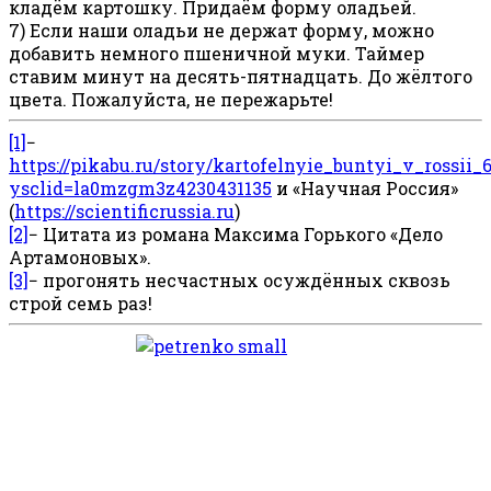
кладём картошку. Придаём форму оладьей.
7) Если наши оладьи не держат форму, можно
добавить немного пшеничной муки. Таймер
ставим минут на десять-пятнадцать. До жёлтого
цвета. Пожалуйста, не пережарьте!
[1]
−
https://pikabu.ru/story/kartofelnyie_buntyi_v_rossii_
ysclid=la0mzgm3z4230431135
и «Научная Россия»
(
https://scientificrussia.ru
)
[2]
− Цитата из романа Максима Горького «Дело
Артамоновых».
[3]
− прогонять несчастных осуждённых сквозь
строй семь раз!