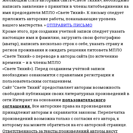
Желающим стать авторами сайта «Свете Тихий», необходимо
написать заявление о принятии в члены литобъединения на
имя председателя МПЛО «Свете Тихий».
К письму следует
приложить авторские работы, показывающие уровень
вашего мастерства. »
ОТПРАВИТЬ ПИСЬМО
Кроме этого, при создании учетной записи следует указать
настоящие имя и фамилию, загрузить свою фотографию
(аватар), написать несколько строк о себе, указать страну и
регион проживания и ожидать решения литсовета МПЛО
«Свете Тихий» о переводе в авторы сайта (по истечению
времени – и в члены МПЛО
«Свете Тихий»). Перед созданием учётной записи
необходимо ознакомится с правилами регистрации и
пользовательским соглашением.
Сайт "Свете Тихий" предоставляет авторам возможность
свободной публикации своих литературных произведений в
сети Интернет на основании
пользовательского
соглашени
я
.
Все авторские права на произведения
принадлежат авторам и охраняются законом.
Перепечатка
произведений возможна только с согласия его автора, к
которому вы можете обратиться на его авторской странице.
Ответственность за тексты произведений авторы несут