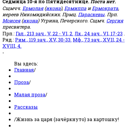
Седмица 10-я по Пятидесятнице.
Поста нет.
Сщмчч.
Ермолая
(
икона
),
Ермиппа
и
Ермократа
,
иереев Никомидийских. Прмц.
Параскевы
. Прп.
Моисея
(
икона
) Угрина, Печерского. Сщмч.
Сергия
пресвитера.
Прп.:
Гал., 213 зач., V, 22 - VI, 2.
Лк., 24 зач., VI, 17-23
.
Ряд.:
Рим., 119 зач., XV, 30-33.
Мф., 73 зач., XVII, 24 -
XVIII, 4.
-
Вы здесь:
Главная
/
Проза
/
Малая проза
/
Рассказы
/
Жизнь за царя (зачёркнуто) за картошку!