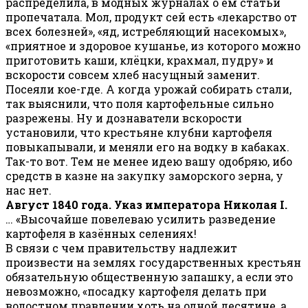
распределила, в модных журналах о ём статьи
пропечатала. Мол, продукт сей есть «лекарство от
всех болезней», «яд, истребляющий насекомых»,
«приятное и здоровое кушанье, из которого можно
приготовить каши, клёцки, крахмал, пудру» и
вскорости совсем хлеб насущный заменит.
Посеяли кое-где. А когда урожай собирать стали,
так выяснили, что поля картофельные сильно
разрежены. Ну и дознаватели вскорости
установили, что крестьяне клубни картофеля
повыкапывали, и меняли его на водку в кабаках.
Так-то вот. Тем не менее идею вашу одобряю, ибо
средств в казне на закупку заморского зерна, у
нас нет.
Август 1840 года. Указ императора Николая
I
.
… «Высочайше повелеваю усилить разведение
картофеля в казённых селениях!
В связи с чем правительству надлежит
произвести на землях государственных крестьян
обязательную общественную запашку, а если это
невозможно, «посадку картофеля делать при
волостном правлении хоть на одной десятине, а