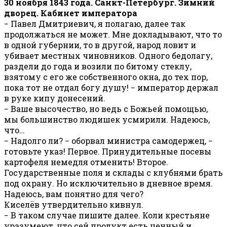
30 ноября 1843 года. Санкт-Петербург. Зимний
дворец. Кабинет императора
− Павел Дмитриевич, я полагаю, далее так
продолжаться не может. Мне докладывают, что то
в одной губернии, то в другой, народ ловит и
убивает местных чиновников. Одного бедолагу,
раздели до года и возили по битому стеклу,
взятому с его же собственного окна, до тех пор,
пока тот не отдал богу душу! − император держал
в руке кипу донесений.
− Ваше высочество, но ведь с Божьей помощью,
мы большинство людишек усмирили. Надеюсь,
что…
− Надолго ли? − оборвал министра самодержец, −
готовьте указ! Первое. Принудительные посевы
картофеля немедля отменить! Второе.
Государственные поля и склады с клубнями брать
под охрану. Но исключительно в дневное время.
Надеюсь, вам понятно для чего?
Киселёв утвердительно кивнул.
− В таком случае пишите далее. Коли крестьяне
уразумеют, что сей продукт есть ценный и