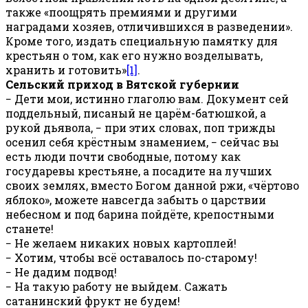
также «поощрять премиями и другими
наградами хозяев, отличившихся в разведении».
Кроме того, издать специальную памятку для
крестьян о том, как его нужно возделывать,
хранить и готовить»
[1]
.
Сельский приход в Вятской губернии
− Дети мои, истинно глаголю вам. Документ сей
поддельный, писаный не царём-батюшкой, а
рукой дьявола, − при этих словах, поп трижды
осенил себя крёстным знамением, − сейчас вы
есть люди почти свободные, потому как
государевы крестьяне, а посадите на лучших
своих землях, вместо Богом данной ржи, «чёртово
яблоко», можете навсегда забыть о царствии
небесном и под барина пойдёте, крепостными
станете!
− Не желаем никаких новых картоплей!
− Хотим, чтобы всё оставалось по-старому!
− Не дадим подвод!
− На такую работу не выйдем. Сажать
сатанинский фрукт не будем!