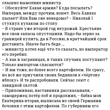
слышно вымолвил министр.
− Обоснуйте! Какая армия? Куда посылать?
Империя, между прочим, воюет. Весь Кавказ
пылает! Или Вам сие неведомо? − Николай I
стукнул кулаком по столу.
− В стране уже второй год неурожай. Крестьяне
все свои запасы опустошили. Надо бы зерно за
границей купить, да в Россию, в кратчайший срок
доставить. Иначе быть беде…,
− министр хотел ещё что-то сказать, но император
его перебил:
− А как в заграницах, в таких случаях поступают?
Только импортом спасаются?
− И им тоже, но более всего картофелем. Не сразу,
но всё же приучили своих бедняков к «чёртову
яблоку». И те распробовали. Сейчас сеют с
завидной охотой.
− Припоминаю, наставники рассказывали, −
самодержец потёр лоб и продолжил, − бабка моя
Екатерина вторая, выписала из своей Германии
бочонки с этим картофелем. По губерниям его