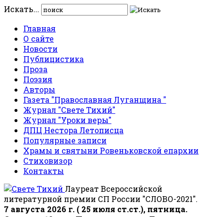
Искать...
Главная
О сайте
Новости
Публицистика
Проза
Поэзия
Авторы
Газета "Православная Луганщина "
Журнал "Свете Тихий"
Журнал "Уроки веры"
ДПЦ Нестора Летописца
Популярные записи
Храмы и святыни Ровеньковской епархии
Стиховизор
Контакты
Лауреат Всероссийской
литературной премии СП России "СЛОВО-2021".
7 августа 2026 г. ( 25 июля ст.ст.), пятница.