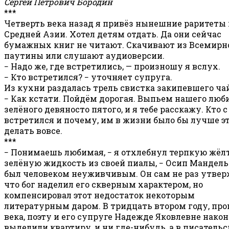
Сергей Петрович Бородин
***
Четверть века назад я привёз нынешние раритеты 
Средней Азии. Хотел детям отдать. Да они сейчас
бумажных книг не читают. Скачивают из Всемирн
паутины или слушают аудиоверсии.
− Надо же, где встретились, — произношу я вслух.
− Кто встретился? − уточняет супруга.
Из кухни раздалась трель свистка закипевшего ча
− Как кстати. Пойдём дорогая. Выпьем нашего люб
зелёного девяносто пятого, и я тебе расскажу. Кто с
встретился и почему, им в жизни было бы лучше эт
делать вовсе.
***
− Понимаешь любимая, − я отхлебнул терпкую жёл
зелёную жидкость из своей пиалы, − Осип Мандел
был человеком неуживчивым. Он сам не раз утвер
что бог наделил его скверным характером, но
компенсировал этот недостаток некоторым
литературным даром. В тридцать втором году, пр
века, поэту и его супруге Надежде Яковлевне након
выделили квартиру, и ни где-нибудь, а в писатель