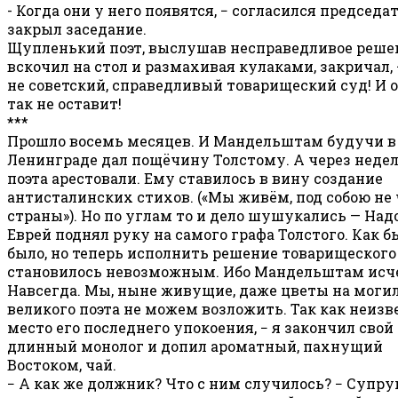
- Когда они у него появятся, − согласился председа
закрыл заседание.
Щупленький поэт, выслушав несправедливое реше
вскочил на стол и размахивая кулаками, закричал, 
не советский, справедливый товарищеский суд! И о
так не оставит!
***
Прошло восемь месяцев. И Мандельштам будучи в
Ленинграде дал пощёчину Толстому. А через неде
поэта арестовали. Ему ставилось в вину создание
антисталинских стихов. («Мы живём, под собою не
страны»). Но по углам то и дело шушукались — Надо
Еврей поднял руку на самого графа Толстого. Как б
было, но теперь исполнить решение товарищеского
становилось невозможным. Ибо Мандельштам исче
Навсегда. Мы, ныне живущие, даже цветы на моги
великого поэта не можем возложить. Так как неизв
место его последнего упокоения, − я закончил свой
длинный монолог и допил ароматный, пахнущий
Востоком, чай.
− А как же должник? Что с ним случилось? − Супру