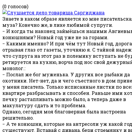
(0 голосов)
Знаете в каком образе является ко мне писательска
муза? Конечно же, в лике любимой супруги.
− И когда ты наконец займёшься нашими Авгиев
конюшнями? Новый год уже не за горами.
− Какими именно? И при чём тут Новый год, дорогая
отрывая глаз от газеты, уточняю я. С тайной надеж
что супруга на этот раз в полемику вступать не бу
ретируется на кухню, ворча под нос свой дежурны
монолог.:
− Послал же бог муженька. У других все рыбаки да
охотники. Нет-нет, да и чего съестного в дом прине
у меня писатель. Только исписанные листки по все
квартире разбрасывать и способен. Раньше ими хо
печку растапливать можно было, а теперь даже в
макулатуру сдать и то проблема.
Однако, сегодня моя благоверная была настроена
решительно.
− А те конюшни, которые на антресоли уж какой го
существуют. Вставай с дивана, бери стремянку и в