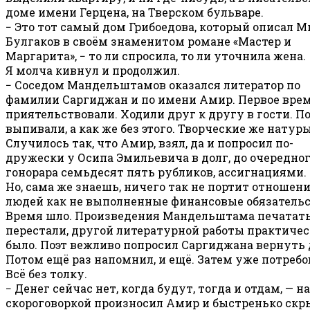
доме имени Герцена, на Тверском бульваре.
− Это тот самый дом Грибоедова, который описал 
Булгаков в своём знаменитом романе «Мастер и
Маргарита», − то ли спросила, то ли уточнила жена.
Я молча кивнул и продолжил.
− Соседом Мандельштамов оказался литератор по
фамилии Саргиджан и по имени Амир. Первое вре
приятельствовали. Ходили друг к другу в гости. П
выпивали, а как же без этого. Творческие же натуры
Случилось так, что Амир, взял, да и попросил по-
дружески у Осипа Эмильевича в долг, до очередно
гонорара семьдесят пять рубликов, ассигнациями.
Но, сама же знаешь, ничего так не портит отношен
людей как не выполненные финансовые обязательс
Время шло. Произведения Мандельштама печатат
перестали, другой литературной работы практичес
было. Поэт вежливо попросил Саргиджана вернуть 
Потом ещё раз напомнил, и ещё. Затем уже потребо
Всё без толку.
− Денег сейчас нет, когда будут, тогда и отдам, — н
скороговоркой произносил Амир и быстренько скр