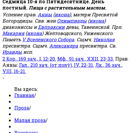
Седмица 10-я по Пятидесятнице. День
постный.
Пища с растительным маслом.
Успение прав.
Анны
(
икона
), матери Пресвятой
Богородицы. Свв. жен
Олимпиады
(
икона
)
диакониссы и
Евпраксии
девы, Тавеннской. Прп.
Макария
(
икона
) Желтоводского, Унженского.
Память
V Вселенского Собора
. Сщмч.
Николая
пресвитера. Сщмч.
Александра
пресвитера. Св.
Ираиды
исп.
2 Кор., 169 зач., I, 12-20.
Мф., 91 зач., XXII, 23-33.
Прав.
Анны:
Гал., 210 зач. (от полу́), IV, 22-31.
Лк., 36 зач.,
VIII, 16-21.
-
Вы здесь:
Главная
/
Проза
/
Малая проза
/
Рассказы