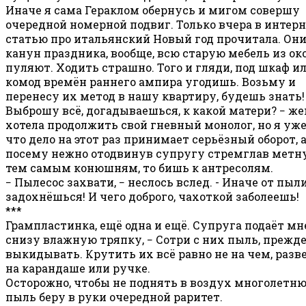
Иначе я сама Гераклом обернусь и мигом совершу
очередной номерной подвиг. Только вчера в интерн
статью про итальянский Новый год прочитала. Они
канун праздника, вообще, всю старую мебель из ок
пуляют. Ходить страшно. Того и гляди, под шкаф и
комод времён раннего ампира угодишь. Возьму и
перенесу их метод в нашу квартиру, будешь знать!
Выброшу всё, догадываешься, к какой матери? − же
хотела продолжить свой гневный монолог, но я уже
что дело на этот раз принимает серьёзный оборот, 
посему нежно отодвинув супругу стремглав метн
тем самым конюшням, то бишь к антресолям.
− Пылесос захвати, − неслось вслед. - Иначе от пыл
задохнёшься! И чего доброго, чахоткой заболеешь!
***
Грампластинка, ещё одна и ещё. Супруга подаёт мн
снизу влажную тряпку, − Сотри с них пыль, прежде
выкидывать. Крутить их всё равно не на чем, разве
на карандаше или ручке.
Осторожно, чтобы не поднять в воздух многолетн
пыль беру в руки очередной раритет.