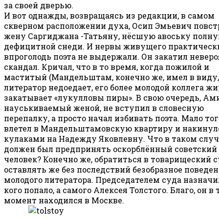
за своей дверью.
И вот однажды, возвращаясь из редакции, в самом
скверном расположении духа, Осип Эмьевич повст
жену Саргиджана -Татьяну, нёсшую авоську полн
дефицитной снеди. И нервы живущего практическ
впроголодь поэта не выдержали. Он закатил невер
скандал. Кричал, что в то время, когда пожилой и
маститый (Мандельштам, конечно же, имел в виду,
литератор недоедает, его более молодой коллега жи
закатывает «лукулловы пиры». В свою очередь, Ами
науськиваемый женой, не вступил в словесную
перепалку, а просто начал избивать поэта. Мало тог
влетел в Мандельштамовскую квартиру и накинул
кулаками на Надежду Яковлевну. Что в таком случ
должен был предпринять оскорблённый советский
человек? Конечно же, обратиться в товарищеский с
оставлять же без последствий безобразное поведе
молодого литератора. Председателем суда назначи
кого попало, а самого Алексея Толстого. Благо, он в 
момент находился в Москве.