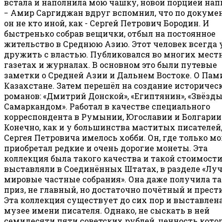
встала и наполнила мою чашку, новой порцией нап
− Амир Саргиджан вдруг вспомнил, что по докуме
он не кто иной, как - Сергей Петрович Бородин. И
быстренько собрав вещички, отбыл на постоянное
жительство в Среднюю Азию. Этот человек всегда
дружить с властью. Публиковался во многих мес
газетах и журналах. В основном это были путевые
заметки о Средней Азии и Дальнем Востоке. О Пам
Казахстане. Затем перешёл на создание историчес
романов: «Дмитрий Донской», «Египтянин», «Звёзды
Самаркандом». Работал в качестве специального
корреспондента в Румынии, Югославии и Болгарии
Конечно, как и у большинства маститых писателей,
Сергея Петровича имелось хобби. Он, где только мо
приобретал редкие и очень дорогие монеты. Эта
коллекция была такого качества и такой стоимости,
выставляли в Соединённых Штатах, в разделе «Лу
мировые частные собрания». Она даже получила т
приз, не главный, но достаточно почётный и прес
Эта коллекция существует до сих пор и выставлена
музее имени писателя. Однако, не сыскать в ней
семидесяти пяти советских рублей, ценность кото