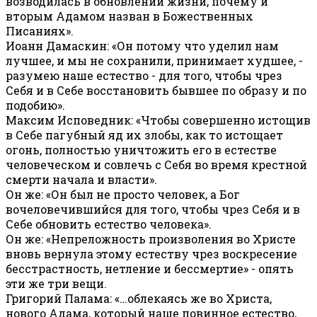
возводилась в обновлении жизни, почему и
вторым Адамом назван в Божественных
Писаниях».
Иоанн Дамаскин: «Он потому что уделил нам
лучшее, и мы не сохранили, принимает худшее, -
разумею наше естество - для того, чтобы чрез
Себя и в Себе восстановить бывшее по образу и по
подобию».
Максим Исповедник: «Чтобы совершенно истощив
в Себе пагубный яд их злобы, как то истощает
огонь, полностью уничтожить его в естестве
человеческом и совлечь с Себя во время крестной
смерти начала и власти».
Он же: «Он был не просто человек, а Бог
вочеловечившийся для того, чтобы чрез Себя и в
Себе обновить естество человека».
Он же: «Непреложность произволения во Христе
вновь вернула этому естеству чрез воскресение
бесстрастность, нетление и бессмертие» - опять
эти же три вещи.
Григорий Палама: «…облекаясь же во Христа,
нового Адама, который наше повинное естество,