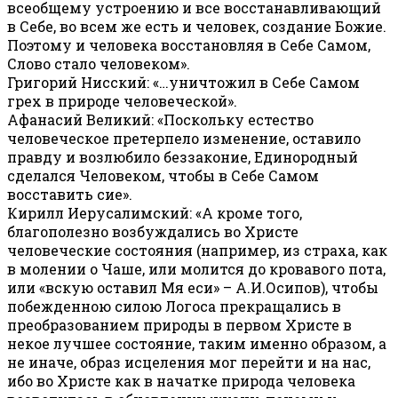
всеобщему устроению и все восстанавливающий
в Себе, во всем же есть и человек, создание Божие.
Поэтому и человека восстановляя в Себе Самом,
Слово стало человеком».
Григорий Нисский: «…уничтожил в Себе Самом
грех в природе человеческой».
Афанасий Великий: «Поскольку естество
человеческое претерпело изменение, оставило
правду и возлюбило беззаконие, Единородный
сделался Человеком, чтобы в Себе Самом
восставить сие».
Кирилл Иерусалимский: «А кроме того,
благополезно возбуждались во Христе
человеческие состояния (например, из страха, как
в молении о Чаше, или молится до кровавого пота,
или «вскую оставил Мя еси» – А.И.Осипов), чтобы
побежденною силою Логоса прекращались в
преобразованием природы в первом Христе в
некое лучшее состояние, таким именно образом, а
не иначе, образ исцеления мог перейти и на нас,
ибо во Христе как в начатке природа человека