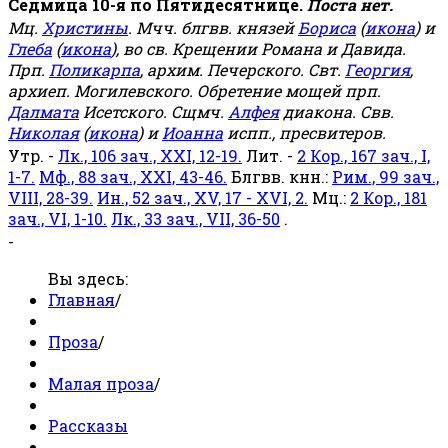
Седмица 10-я по Пятидесятнице.
Поста нет.
Мц.
Христины
. Мчч. блгвв. князей
Бориса
(
икона
) и
Глеба
(
икона
), во св. Крещении Романа и Давида.
Прп.
Поликарпа
, архим. Печерского. Свт.
Георгия
,
архиеп. Могилевского. Обретение мощей прп.
Далмата
Исетского. Сщмч.
Алфея
диакона. Свв.
Николая
(
икона
) и
Иоанна
испп., пресвитеров.
Утр. -
Лк., 106 зач., XXI, 12-19.
Лит. -
2 Кор., 167 зач., I,
1-7.
Мф., 88 зач., XXI, 43-46.
Блгвв. кнн.:
Рим., 99 зач.,
VIII, 28-39.
Ин., 52 зач., XV, 17 - XVI, 2.
Мц.:
2 Кор., 181
зач., VI, 1-10.
Лк., 33 зач., VII, 36-50
.
-
Вы здесь:
Главная
/
Проза
/
Малая проза
/
Рассказы