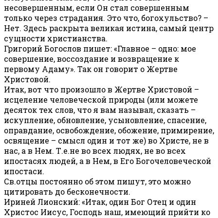
несовершенным, если Он стал совершенным
только через страдания. Это что, богохульство? –
Нет. Здесь раскрыта великая истина, самый центр
сущности христианства.
Григорий Богослов пишет: «Главное – одно: мое
совершение, воссоздание и возвращение к
первому Адаму». Так он говорит о Жертве
Христовой.
Итак, вот что произошло в Жертве Христовой –
исцеление человеческой природы (или можете
десяток тех слов, что я вам называл, сказать –
искупление, обновление, усыновление, спасение,
оправдание, освобождение, обожение, примирение,
освящение – смысл один и тот же) во Христе, не в
нас, а в Нем. Т.е.не во всех людях, не во всех
ипостасях людей, а в Нем, в Его Богочеловеческой
ипостаси.
Св.отцы постоянно об этом пишут, это можно
цитировать до бесконечности.
Ириней Лионский: «Итак, один Бог Отец и один
Христос Иисус, Господь наш, имеющий прийти ко